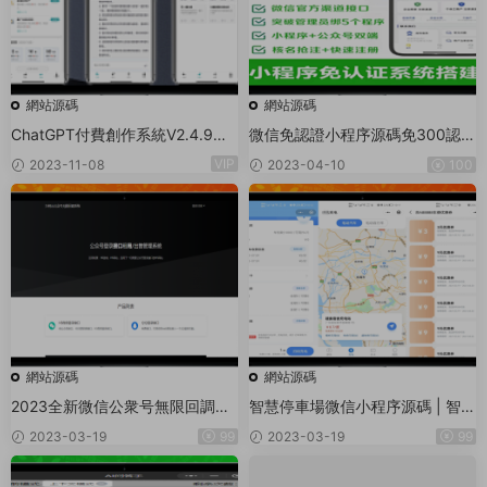
網站源碼
網站源碼
ChatGPT付費創作系統V2.4.9獨
微信免認證小程序源碼免300認證
立版 +WEB端+ H5端 + 小程序端
小程序0.2%費率申請商戶通商戶
VIP
2023-11-08
2023-04-10
100
（支持分享朋友圈）
進件系統
網站源碼
網站源碼
2023全新微信公衆号無限回調系
智慧停車場微信小程序源碼 | 智能
統
停車系統源碼 | 全開源
2023-03-19
99
2023-03-19
99