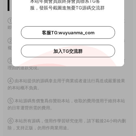
本站年費會員跟終身會員聯系TG客
版權免責聲明
服，發賬号截圖進無憂TG源碼交流群
① 本站所有源碼均爲網上搜集，如涉及或侵害到您的版權請立
即通知我們。
客服TG:wuyuanma_com
② 如果網盤地址失效，請在個人中心提交工單，我們會盡快修
複下載地址。
加入TG交流群
③ 本網站所有資源因其特殊性均爲可複制品，所以不支持任何
理由的退款兌現。
④ 由本站提供的源碼拿去用于商業或者違法行爲造成嚴重後果
的本站概不負責。
⑤ 本站源碼售價隻爲你贊助本站，收取的費用僅用于維持本站
的日常運營所需的費用。
⑥ 本站所有源碼，僅用作學習研究使用，請下載後24小時内删
除，支持正版，勿用作商業用途。