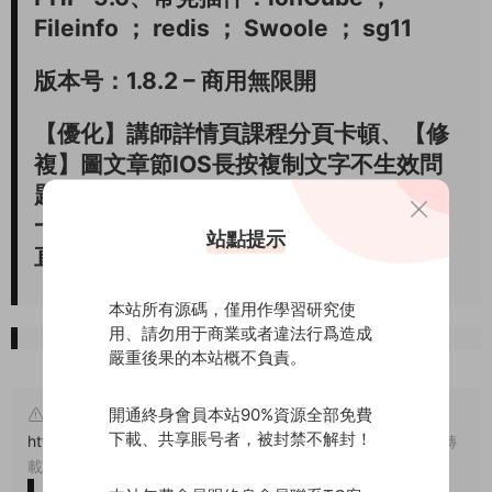
Fileinfo ； redis ； Swoole ； sg11
版本号：1.8.2 – 商用無限開
【優化】講師詳情頁課程分頁卡頓、【修
複】圖文章節IOS長按複制文字不生效問
題、【修複】題庫多項選擇下一題默認上
一題選擇問題、【修複】後台新建小程序
站點提示
直播間适配官方新接口
本站所有源碼，僅用作學習研究使
用、請勿用于商業或者違法行爲造成
嚴重後果的本站概不負責。
開通終身會員本站90%資源全部免費
原文鏈接：
下載、共享賬号者，被封禁不解封！
https://www.wuyuanma.com/wzym/wyxmk/10580.html
，轉
載請注明出處。