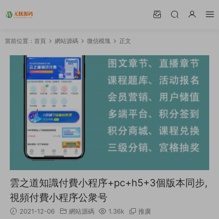
當前位置：
首頁
網站源碼
微信模塊
正文
雲之道知識付費小程序+pc+h5+3個版本同步,
視頻付費小程序公衆号
2021-12-06
網站源碼
1.36k
推廣