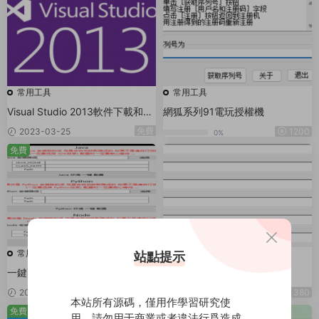
常用工具
常用工具
Visual Studio 2013軟件下載和安
網狐系列91電玩授權機
裝教程
免費
2023-03-25
1200
0%
免費
常用工具
常用工具
站點提示
一鍵配置開發環境變量工具
傲玩授權工具
免費
2023-02-09
2022-10-01
380
本站所有源碼，僅用作學習研究使
免費
用、請勿用于商業或者違法行爲造成