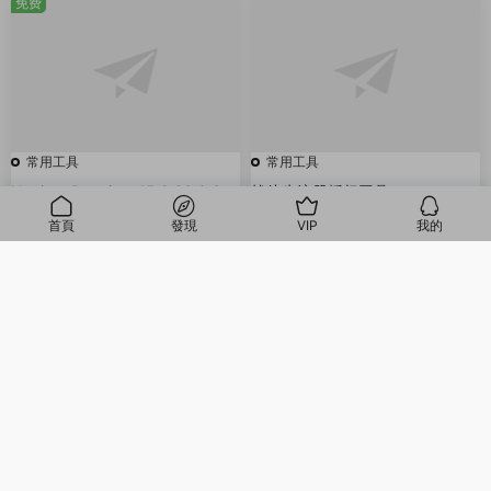
免费
常用工具
常用工具
Navicat Premium 15.0.26.0 64
战斗牛注册授权工具
位中文版 数据库开发工具
免费
2022-01-16
2021-11-01
99
首頁
發現
VIP
我的
免费
我的
常用工具
常用工具
linux云服务器链接软件finalshell
战斗牛解加密工具
免费
2021-11-01
2021-10-31
50