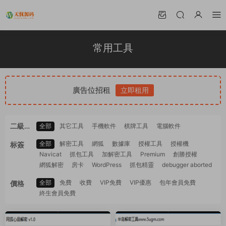
常用工具
廣告位招租
立即租用
二級分
全部
其它工具
手機軟件
棋牌工具
電腦軟件
類
全部
解密工具
網狐
數據庫
授權工具
授權機
标簽
Navicat
抓包工具
加解密工具
Premium
創勝授權
網狐解密
房卡
WordPress
抓包精靈
debugger aborted
全部
免費
收費
VIP免費
VIP優惠
包年會員免費
價格
終生會員免費