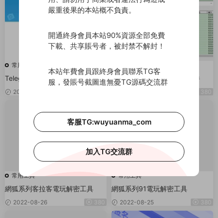
嚴重後果的本站概不負責。
開通終身會員本站90%資源全部免費
下載、共享賬号者，被封禁不解封！
常用工具
常用工具
本站年費會員跟終身會員聯系TG客
Telegram 中文設置教學
傲玩系列服務器授權替換文件
服，發賬号截圖進無憂TG源碼交流群
免費
2022-09-27
2022-09-13
380
客服TG:wuyuanma_com
加入TG交流群
常用工具
常用工具
網狐系列客拉客電玩解密工具
網狐系列91電玩解密工具
2022-08-26
380
2022-08-25
380