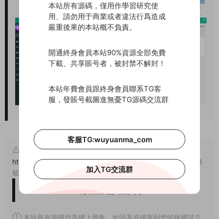
本站所有源碼，僅用作學習研究使
用、請勿用于商業或者違法行爲造成
嚴重後果的本站概不負責。
開通終身會員本站90%資源全部免費
下載、共享賬号者，被封禁不解封！
本站年費會員跟終身會員聯系TG客
服，發賬号截圖進無憂TG源碼交流群
客服TG:wuyuanma_com
原文鏈接：
https://www.wuyuanma.com/wzym/phpym/10576.html
，轉
加入TG交流群
載請注明出處。
版權免責聲明
① 本站所有源碼均爲網上搜集，如涉及或侵害到您的版權請立