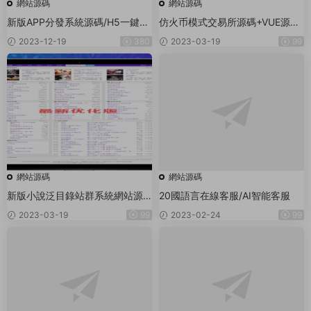
網站源碼
網站源碼
新版APP分發系統源碼/H5一鍵封
仿火币模式交易所源碼+VUE源碼
裝/ios免簽封裝/企業簽名/超級簽/
可二開法币交易_币币交易_合約交
2023-12-19
380
2023-03-19
99
帶文字安裝說明
易_期權交易+流動性挖礦UP理财
LEO認購運營
網站源碼
網站源碼
新版小說泛目錄站群系統網站源
20國語言在線客服/AI智能客服
碼 小說站群源碼海量關鍵詞霸屏
2023-03-19
99
2023-02-24
99