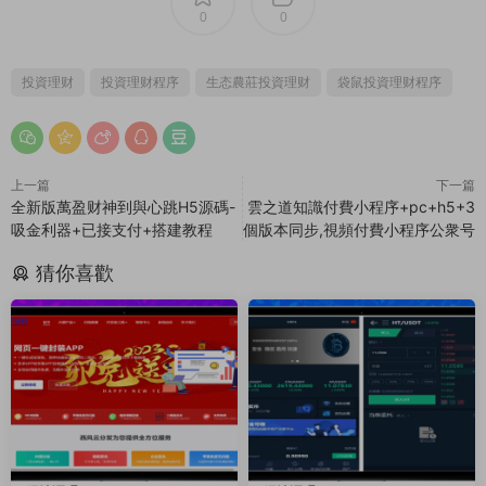
0
0
投資理财
投資理财程序
生态農莊投資理财
袋鼠投資理财程序
上一篇
下一篇
全新版萬盈财神到與心跳H5源碼-
雲之道知識付費小程序+pc+h5+3
吸金利器+已接支付+搭建教程
個版本同步,視頻付費小程序公衆号
猜你喜歡