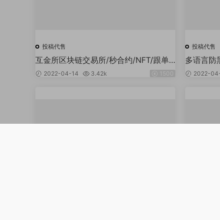
投稿代售
投稿代售
互金所区块链交易所/秒合约/NFT/跟单/
多语言防
币币交易
席在线客
2022-04-14
3.42k
1500
2022-04
客服 客户
投稿代售
投稿代售
精准客源智能采集短视频引流拓客信息
知舟版仿第