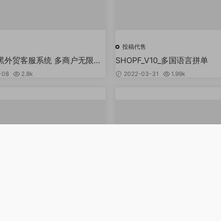
投稿代售
黑外贸客服系统 多商户无限坐
SHOPF_V10_多国语言拼单
服系统源码 带机器人 带翻译
-08
2.8k
2022-03-31
1.99k
投稿代售
八区分发系统适配IOS15/AP
【商业版】免签封装分发系统