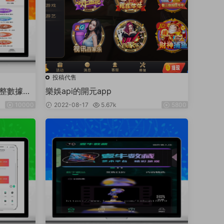
投稿代售
完整數據
樂娛api的開元app
定制開發
10000
2022-08-17
5.67k
5800