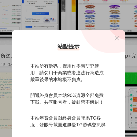
站點提示
投稿代售
易所盜u源碼/理财量化質押源
二開彩票源碼/前端uniapp+
uniapp/多功能源碼/K線價格/
+新UI+全部私彩+控制彩種+
-18
4.71k
24000
2023-02-18
7.04k
本站所有源碼，僅用作學習研究使
+完美運行
用、請勿用于商業或者違法行爲造成
嚴重後果的本站概不負責。
開通終身會員本站90%資源全部免費
下載、共享賬号者，被封禁不解封！
本站年費會員跟終身會員聯系TG客
服，發賬号截圖進無憂TG源碼交流群