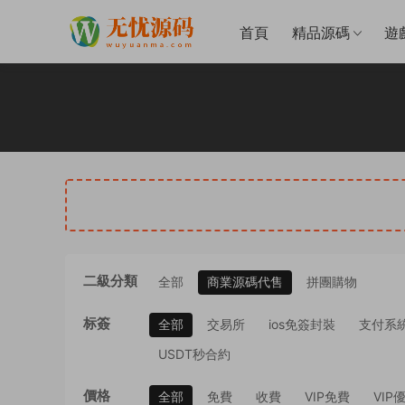
首頁
精品源碼
遊
二級分類
全部
商業源碼代售
拼團購物
标簽
全部
交易所
ios免簽封裝
支付系
USDT秒合約
價格
全部
免費
收費
VIP免費
VIP