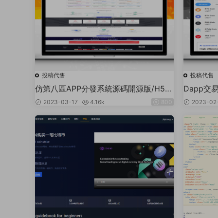
投稿代售
投稿代售
仿第八區APP分發系統源碼開源版/H5一
Dapp交
鍵封裝/ios免簽封裝/企業簽名/超及簽名
碼/多語言/
2023-03-17
4.16k
800
2023-02
自帶提币