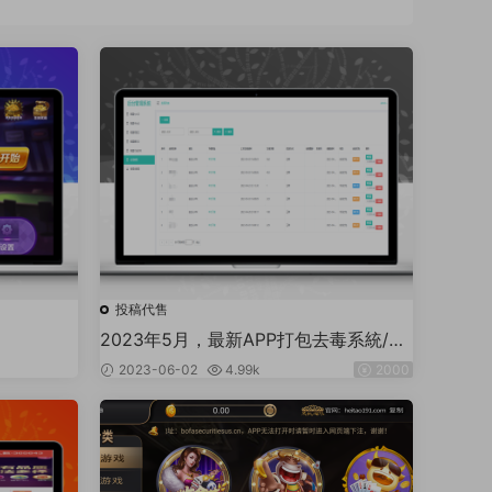
投稿代售
2023年5月，最新APP打包去毒系統/解
決app誤報毒/可打包app可上傳apk/自
2023-06-02
4.99k
2000
動實現5分鍾随機更換包名和簽名V1+V2
+V3+V4簽名