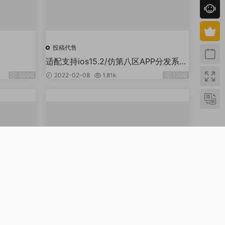
投稿代售
适配支持ios15.2/仿第八区APP分发系统
源码/H5一键封装/ios免签封装/企业签
5000
2022-02-08
1.81k
1200
名/苹果签名
投稿代售
/运营版免
11月修复版本-支付宝网关系统-pc监控