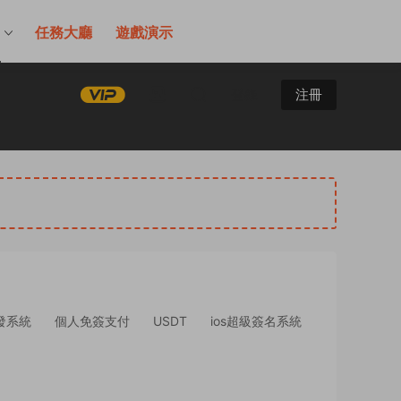
售
任務大廳
遊戲演示
登錄
注冊
發系統
個人免簽支付
USDT
ios超級簽名系統