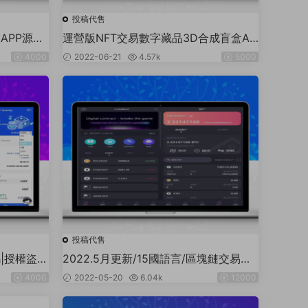
投稿代售
APP源碼
運營版NFT交易數字藏品3D合成盲盒AP
語音視頻帶
P系統源碼/去中心化藝術品二級市場商
4000
2022-06-21
4.57k
5000
城
投稿代售
|授權盜U
2022.5月更新/15國語言/區塊鏈交易所/
秒合約/申購/礦機
4000
2022-05-20
6.04k
12000