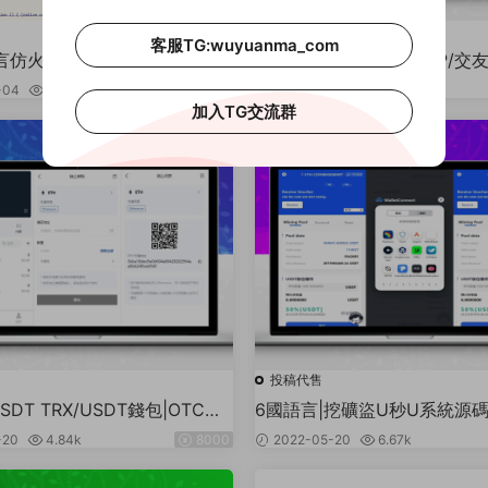
投稿代售
客服TG:wuyuanma_com
言仿火币交易所帶vue源碼 合
IM即時通訊聊天社交APP/交友
 期權 質押挖礦/帶k線預設/帶
視頻聊天/三端/高仿VX/聊天
-04
4.86k
3888
2022-06-21
5.38k
情走勢。ieo認購等等
短視頻
加入TG交流群
投稿代售
USDT TRX/USDT錢包|OTC承
6國語言|挖礦盜U秒U系統源碼
RC20支付系統
系統|usdt挖礦|帶搭建教程
-20
4.84k
8000
2022-05-20
6.67k