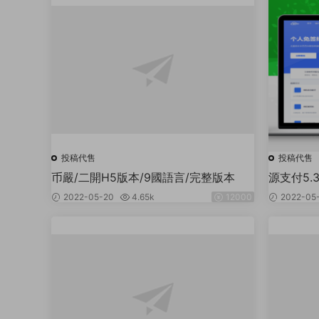
投稿代售
投稿代售
币嚴/二開H5版本/9國語言/完整版本
源支付5
_客戶端
2022-05-20
4.65k
12000
2022-05
入（全套