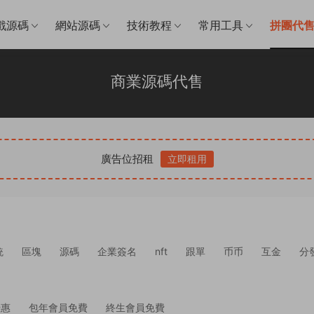
戲源碼
網站源碼
技術教程
常用工具
拼團代
商業源碼代售
廣告位招租
立即租用
統
區塊
源碼
企業簽名
nft
跟單
币币
互金
分
優惠
包年會員免費
終生會員免費