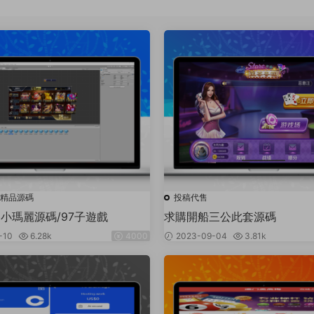
精品源碼
投稿代售
系列小瑪麗源碼/97子遊戲
求購開船三公此套源碼
-10
6.28k
4000
2023-09-04
3.81k