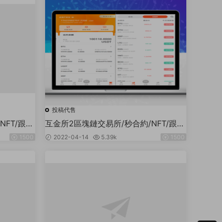
投稿代售
FT/跟
互金所2區塊鏈交易所/秒合約/NFT/跟
單/币币交易
1500
2022-04-14
5.39k
1500