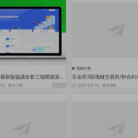
投稿代售
.3最新版協議全套三端開源源碼
互金所3區塊鏈交易所/秒合約/N
+雲端+監控+協議三網免挂免輸
單/币币交易
-02
4.73k
588
2022-04-14
6.69k
版）