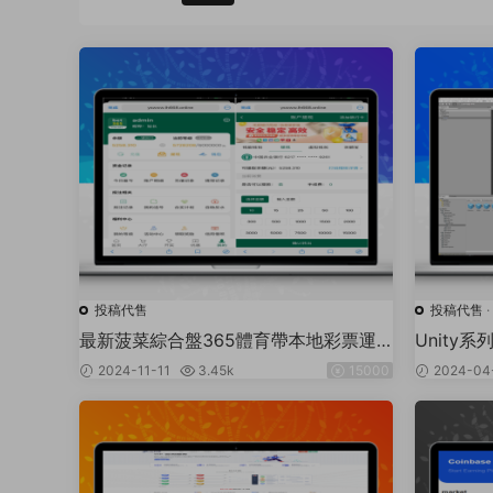
投稿代售
投稿代售
·
最新菠菜綜合盤365體育帶本地彩票運
Unity
營級别源代碼
2024-11-11
3.45k
15000
2024-04