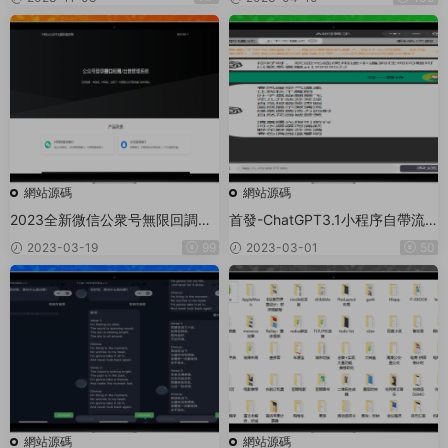
（支持分享朋友圈）
進件系統
網站源碼
網站源碼
2023全新微信公衆号無限回調系
首發-ChatGPT3.1小程序自帶流
統
量主版本！
2023-03-19
99
2023-03-01
50
網站源碼
網站源碼