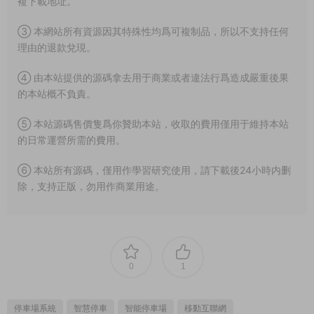
複下載地址。
③ 本網站所有資源因其特殊性均爲可複制品，所以不支持任何
理由的退款兌現。
④ 由本站提供的源碼拿去用于商業或者違法行爲造成嚴重後果
的本站概不負責。
⑤ 本站源碼售價隻爲你贊助本站，收取的費用僅用于維持本站
的日常運營所需的費用。
⑥ 本站所有源碼，僅用作學習研究使用，請下載後24小時内删
除，支持正版，勿用作商業用途。
0
1
停車場系統
智慧停車
智能停車場
移動互聯網