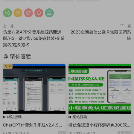
上一篇
下一篇
仿第八區APP分發系統源碼開源
2023全新微信公衆号無限回調系
版/H5一鍵封裝/ios免簽封裝/企業
統
簽名/超及簽名
猜你喜歡
VIP
網站源碼
網站源碼
ChatGPT付費創作系統V2.4.9獨
微信免認證小程序源碼免300認證
立版 +WEB端+ H5端 + 小程序端
小程序0.2%費率申請商戶通商戶
VIP
2023-11-08
2023-04-10
100