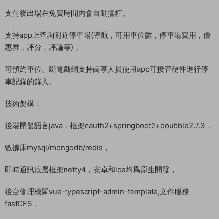
支付後出場在免費時間内會自動擡杆。
支持app上查詢附近停車場(導航，可用車位數，停車場費用，優
惠券，評分，評論等)，
可預約車位。斷電斷網支持崗亭人員使用app可接管硬件進行停
車記錄的錄入。
技術架構：
後端開發語言java，框架oauth2+springboot2+doubble2.7.3，
數據庫mysql/mongodb/redis，
即時通訊底層框架netty4，安卓和ios均爲原生開發，
後台管理模闆vue-typescript-admin-template,文件服務
fastDFS，