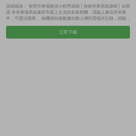
源碼描述： 智慧停車場微信小程序源碼 | 智能停車系統源碼 | 全開
源 本停車場系統兼容市面上主流的多家相機，理論上兼容所有硬
件，可靈活擴展， 相機識别後數據自動上傳到雲端并記錄，校驗
相機唯一id和硬件序列号， 防止非正常數據錄入，用戶手機查詢停
車記錄詳情可自主繳費 (支持微信，支付寶，銀行接口支付，支持
立即下載
每個停車場指定不同的商戶進行收款)， 支付後出場在免費時間内
會自動擡杆。 支持app上查詢附近停車場(導航，可用車位數，停
車場費用，優惠券，評分，評論等)， 可預約車位。斷電斷網支持
崗亭人員使用...