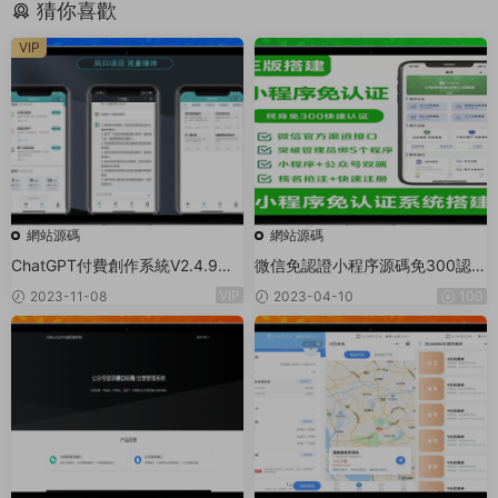
猜你喜歡
VIP
網站源碼
網站源碼
ChatGPT付費創作系統V2.4.9獨
微信免認證小程序源碼免300認證
立版 +WEB端+ H5端 + 小程序端
小程序0.2%費率申請商戶通商戶
VIP
2023-11-08
2023-04-10
100
（支持分享朋友圈）
進件系統