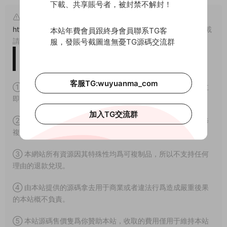
下載、共享賬号者，被封禁不解封！
原文鏈接：
https://www.wuyuanma.com/wzym/wyxmk/5131.html
，轉載
本站年費會員跟終身會員聯系TG客
請注明出處。
服，發賬号截圖進無憂TG源碼交流群
版權免責聲明
客服TG:wuyuanma_com
① 本站所有源碼均爲網上搜集，如涉及或侵害到您的版權請立
即通知我們。
加入TG交流群
② 如果網盤地址失效，請在個人中心提交工單，我們會盡快修
複下載地址。
③ 本網站所有資源因其特殊性均爲可複制品，所以不支持任何
理由的退款兌現。
④ 由本站提供的源碼拿去用于商業或者違法行爲造成嚴重後果
的本站概不負責。
⑤ 本站源碼售價隻爲你贊助本站，收取的費用僅用于維持本站