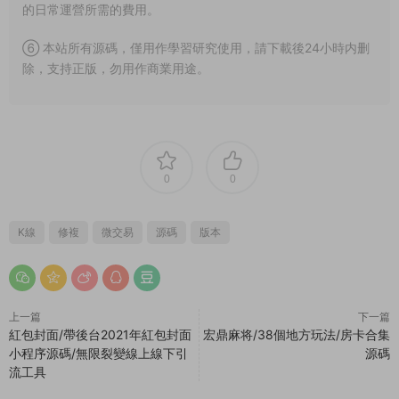
的日常運營所需的費用。
⑥ 本站所有源碼，僅用作學習研究使用，請下載後24小時内删
除，支持正版，勿用作商業用途。
0
0
K線
修複
微交易
源碼
版本
上一篇
下一篇
紅包封面/帶後台2021年紅包封面
宏鼎麻将/38個地方玩法/房卡合集
小程序源碼/無限裂變線上線下引
源碼
流工具