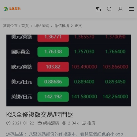
當前位置：
首頁
網站源碼
微信模塊
正文
K線全修複微交易/時間盤
2021-01-22
網站源碼
2.04k
推廣
源碼描述： 八爺源碼那份的修複版本。看見這個紅色的小logo，