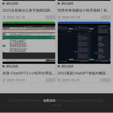
網站源碼
網站源碼
2023全新微信公衆号無限回調系
智慧停車場微信小程序源碼 | 智能
統
停車系統源碼 | 全開源
2023-03-19
99
2023-03-19
99
網站源碼
網站源碼
首發-ChatGPT3.1小程序自帶流
2023最新ChatGPT智能AI機器人
量主版本！
微信小程序源碼_帶部署教程
2023-03-01
50
2023-02-21
30
© 2018-2026 Theme by -
無憂源碼
& Wuyuanma.Com Theme. All rights
reserved