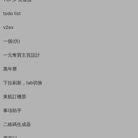
todo list
v2ex
一個(仿)
一元奪寶主頁設計
萬年曆
下拉刷新，tab切換
東航訂機票
事項助手
二維碼生成器