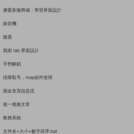
康愛多微商城：學習界面設計
錄音機
微票
我廚 tab 界面設計
手勢解鎖
排隊取号，map組件使用
掘金首頁信息流
搖一搖換文章
教務系統
文件名+大小+數字排序.bat