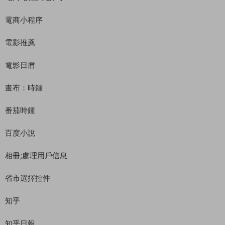
電商小程序
電影推薦
電影日曆
畫布：時鍾
番茄時鍾
百度小說
相冊;處理用戶信息
省市選擇控件
知乎
知乎日報