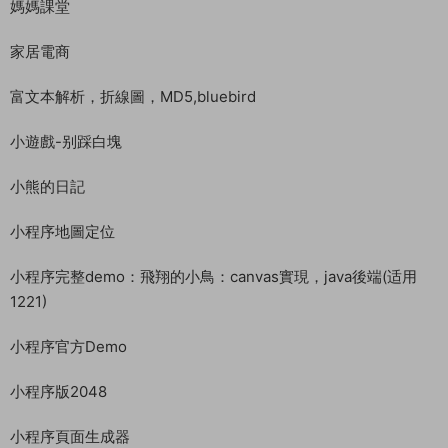
媽媽課堂
家居電商
富文本解析，折線圖，MD5,bluebird
小遊戲-别踩白塊
小熊的日記
小程序地圖定位
小程序完整demo：飛翔的小鳥：canvas實現，java後端(适用
1221)
小程序官方Demo
小程序版2048
小程序頁面生成器