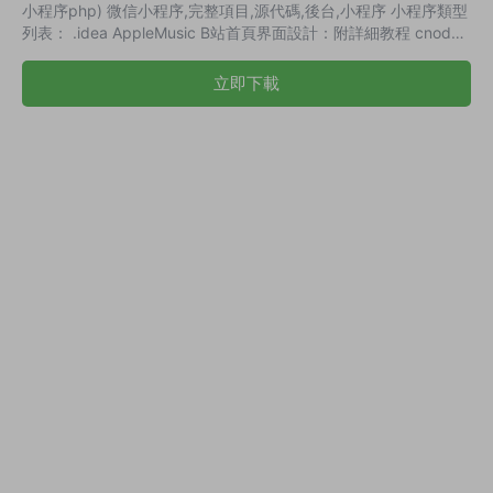
小程序php) 微信小程序,完整項目,源代碼,後台,小程序 小程序類型
列表： .idea AppleMusic B站首頁界面設計：附詳細教程 cnode
社區版 dribbble FlexLayout布局 gank HIapp IT-EBOOK
leantodu list.txt LOL戰績查詢 movecss效果 Railay：整體框架
立即下載
redux綁定 TCP,IP長連接 todo list v2ex 一個(仿) 一元奪寶主頁設
計 萬...