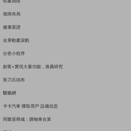
你畫我猜
側滑布局
健康菜譜
全屏動畫滾動
分答小程序
創客+實現大量功能，推薦研究
剪刀石頭布
醫藥網
卡卡汽車 獲取用戶 設備信息
同樂居商城：購物車合算