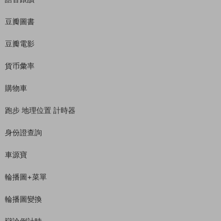
豆瓣圖書
豆瓣電影
貨币彙率
購物車
跑步 地理位置 計時器
身份證查詢
車源寶
輪播圖+菜單
輪播圖變換