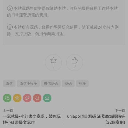
⑤ 本站源碼售價隻爲你贊助本站，收取的費用僅用于維持本站
的日常運營所需的費用。
⑥ 本站所有源碼，僅用作學習研究使用，請下載後24小時内删
除，支持正版，勿用作商業用途。
0
0
微信
微信小程序
微信源碼
源碼
程序
上一篇
下一篇
一寫就爆-小紅書文案課：帶你玩
uniapp項目源碼 涵蓋商城團購等
轉小紅書爆文寫作
(32個案例)