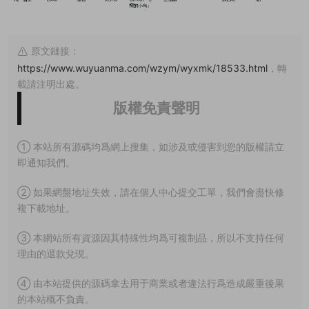
原文鏈接：
https://www.wuyuanma.com/wzym/wyxmk/18533.html
，轉
載請注明出處。
版權免責聲明
① 本站所有源碼均爲網上搜集，如涉及或侵害到您的版權請立
即通知我們。
② 如果網盤地址失效，請在個人中心提交工單，我們會盡快修
複下載地址。
③ 本網站所有資源因其特殊性均爲可複制品，所以不支持任何
理由的退款兌現。
④ 由本站提供的源碼拿去用于商業或者違法行爲造成嚴重後果
的本站概不負責。