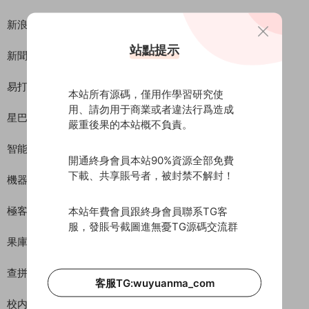
新浪讀書
站點提示
新聞客戶端
易打卡 表單設計
本站所有源碼，僅用作學習研究使
用、請勿用于商業或者違法行爲造成
星巴克中國
嚴重後果的本站概不負責。
智能機器人
開通終身會員本站90%資源全部免費
下載、共享賬号者，被封禁不解封！
機器人兔兔
極客學院
本站年費會員跟終身會員聯系TG客
服，發賬号截圖進無憂TG源碼交流群
果庫
查拼音
客服TG:wuyuanma_com
校内新聞大圖