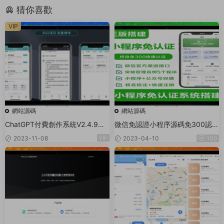
猜你喜歡
VIP
網站源碼
網站源碼
ChatGPT付費創作系統V2.4.9獨
微信免認證小程序源碼免300認證
立版 +WEB端+ H5端 + 小程序端
小程序0.2%費率申請商戶通商戶
VIP
2023-11-08
2023-04-10
100
（支持分享朋友圈）
進件系統