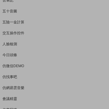
雲筆記
五十音圖
五險一金計算
交互操作控件
人臉檢測
今日頭條
仿微信DEMO
仿找事吧
仿網易雲音樂
會議精靈