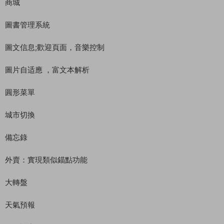
商城
圖書管理系統
圖文信息;歡迎頁面，音樂控制
圖片自适應 ，富文本解析
圓形菜單
城市切換
備忘錄
外賣：實現類似錨點功能
大轉盤
天氣預報