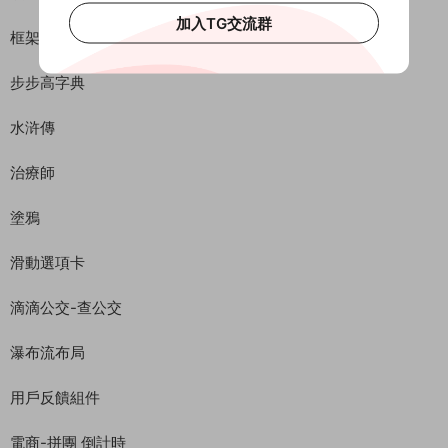
加入TG交流群
框架
步步高字典
水浒傳
治療師
塗鴉
滑動選項卡
滴滴公交-查公交
瀑布流布局
用戶反饋組件
電商-拼團 倒計時