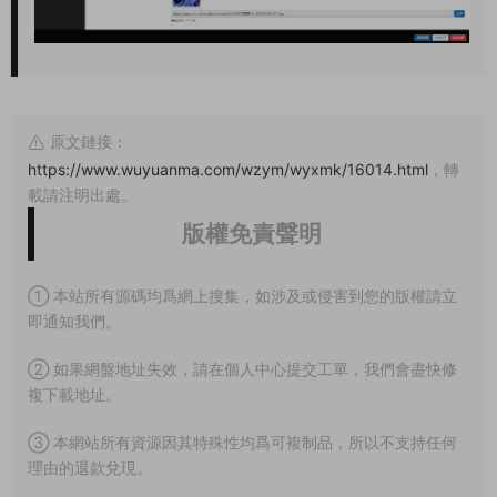
原文鏈接：
https://www.wuyuanma.com/wzym/wyxmk/16014.html
，轉
載請注明出處。
版權免責聲明
① 本站所有源碼均爲網上搜集，如涉及或侵害到您的版權請立
即通知我們。
② 如果網盤地址失效，請在個人中心提交工單，我們會盡快修
複下載地址。
③ 本網站所有資源因其特殊性均爲可複制品，所以不支持任何
理由的退款兌現。