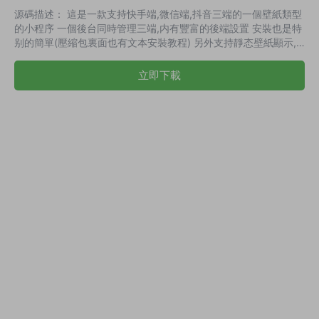
源碼描述： 這是一款支持快手端,微信端,抖音三端的一個壁紙類型
的小程序 一個後台同時管理三端,内有豐富的後端設置 安裝也是特
别的簡單(壓縮包裏面也有文本安裝教程) 另外支持靜态壁紙顯示,
動态壁紙顯示或者頭像表情包等等 前端自适應識别所屬内容然後
根據内容來自适應展示 另外後端可以開關模糊下載,所以支持用戶
立即下載
模糊下載和激勵高清原圖下載 另外支持編号取圖也就是标簽取圖
支持設置首頁熱門标簽 編号取圖也是抖音非常火的一個營銷方式
另外可以是一張圖（例如壁紙） 也可以是多張圖集（如多個頭
像、表情包） 前端會根...