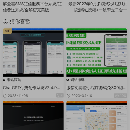
解憂雲SMS短信服務平台系統/短
最新2022年9月多模式秒U盜U系
信發送系統/全解密完美版
統源碼_授權+一波帶走二合一
猜你喜歡
VIP
網站源碼
網站源碼
ChatGPT付費創作系統V2.4.9獨
微信免認證小程序源碼免300認證
立版 +WEB端+ H5端 + 小程序端
小程序0.2%費率申請商戶通商戶
VIP
2023-11-08
2023-04-10
100
（支持分享朋友圈）
進件系統