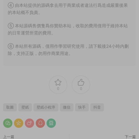
④ 由本站提供的源碼拿去用于商業或者違法行爲造成嚴重後果
的本站概不負責。
⑤ 本站源碼售價隻爲你贊助本站，收取的費用僅用于維持本站
的日常運營所需的費用。
⑥ 本站所有源碼，僅用作學習研究使用，請下載後24小時内删
除，支持正版，勿用作商業用途。
0
0
取圖
壁紙
壁紙小程序
微信
快手
抖音
上一篇
下一篇