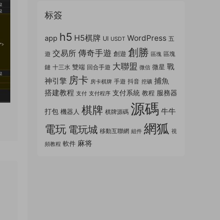
标簽
h5
H5棋牌
WordPress
app
UI
五
USDT
創勝
傳奇手遊
交易所
創遊
遊
區塊
區塊
大聯盟
戰
雙端
微星
鏈
十三水
回合手遊
微信
房卡
神引擎
捕魚
手遊
抖音
房卡棋牌
挖礦
搭建教程
支付系統
服務器
教程
支付
支付程序
源碼
棋牌
牛牛
打包
機器人
棋牌源碼
網狐
電玩
電玩城
移動互聯網
組件
視
麻将
軟件
頻教程