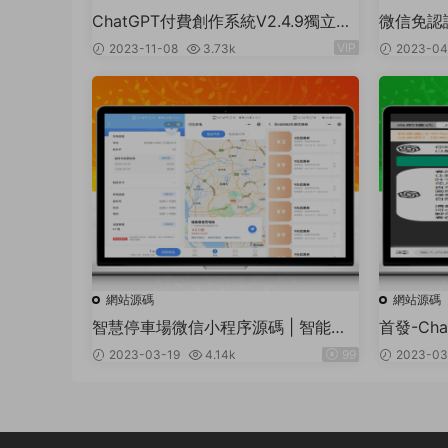
ChatGPT付費創作系統V2.4.9獨立版
微信免認
+WEB端+ H5端 + 小程序端（支持分
程序0.
VIP
2023-11-08
3.73k
2023-04
享朋友圈）
統
網站源碼
網站源碼
智慧停車場微信小程序源碼 | 智能停
首發-Ch
車系統源碼 | 全開源
版本！
2023-03-19
4.14k
99
2023-03