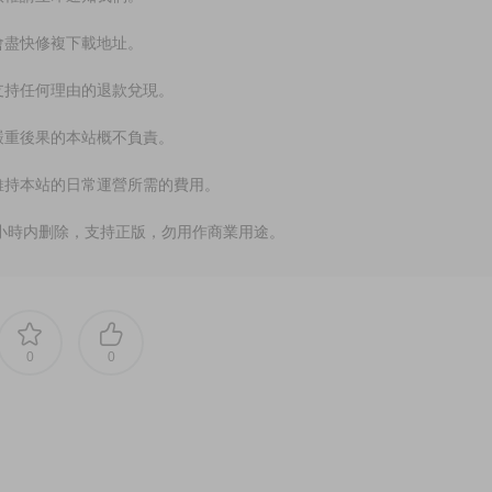
會盡快修複下載地址。
支持任何理由的退款兌現。
嚴重後果的本站概不負責。
維持本站的日常運營所需的費用。
小時内删除，支持正版，勿用作商業用途。
0
0