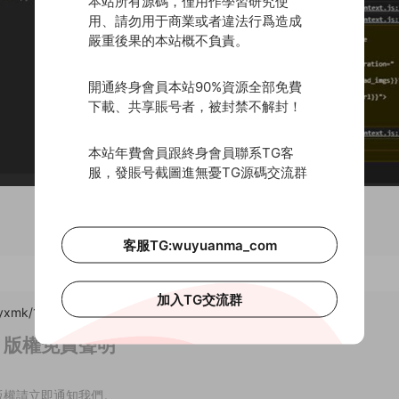
本站所有源碼，僅用作學習研究使
用、請勿用于商業或者違法行爲造成
嚴重後果的本站概不負責。
開通終身會員本站90%資源全部免費
下載、共享賬号者，被封禁不解封！
本站年費會員跟終身會員聯系TG客
服，發賬号截圖進無憂TG源碼交流群
客服TG:wuyuanma_com
加入TG交流群
yxmk/14473.html
，轉載請注明出處。
版權免責聲明
版權請立即通知我們。