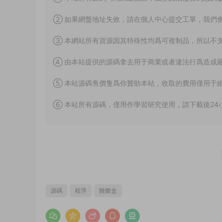
② 如果網盤地址失效，請在個人中心提交工單，我們
③ 本網站所有資源因其特殊性均爲可複制品，所以不
④ 由本站提供的源碼拿去用于商業或者違法行爲造成
⑤ 本站源碼售價隻爲你贊助本站，收取的費用僅用于
⑥ 本站所有源碼，僅用作學習研究使用，請下載後24
源碼
程序
雞樂盒