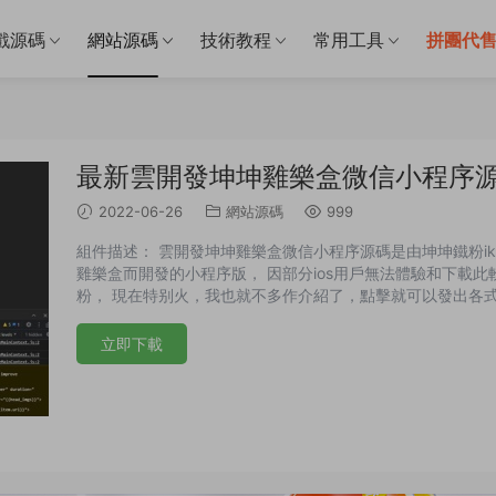
戲源碼
網站源碼
技術教程
常用工具
拼團代
最新雲開發坤坤雞樂盒微信小程序
2022-06-26
網站源碼
999
組件描述： 雲開發坤坤雞樂盒微信小程序源碼是由坤坤鐵粉ik
雞樂盒而開發的小程序版， 因部分ios用戶無法體驗和下載
粉， 現在特别火，我也就不多作介紹了，點擊就可以發出各
流學習。 演示截圖：
立即下載