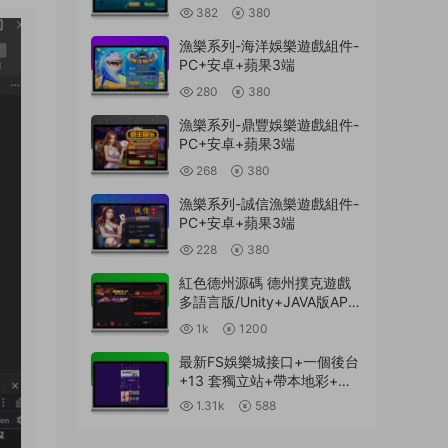
382
380
漁樂系列-海洋娛樂遊戲組件-
PC+安卓+蘋果3端
280
380
漁樂系列-鼎豐娛樂遊戲組件-
PC+安卓+蘋果3端
268
380
漁樂系列-誠信漁樂遊戲組件-
PC+安卓+蘋果3端
228
380
紅色德州源碼 德州撲克遊戲
多語言版/Unity+JAVA版APP
雙端源碼/中英繁三語言+帶
1k
1200
控+帶彩池持倉/完美運行
最新FS娛樂城接口+一個後台
+13 套獨立站+帶本地彩+一
鍵搭建腳本
1.31k
588