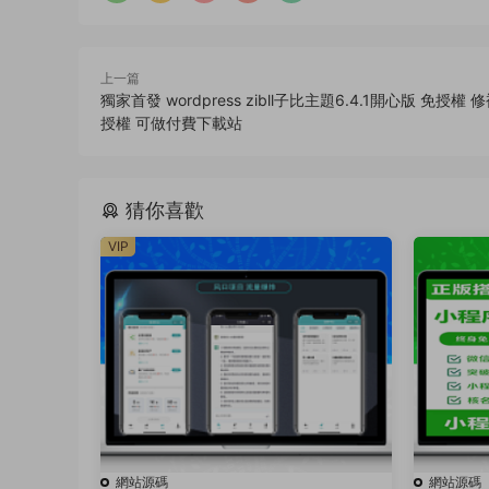
上一篇
獨家首發 wordpress zibll子比主題6.4.1開心版 免授權
授權 可做付費下載站
猜你喜歡
VIP
網站源碼
網站源碼