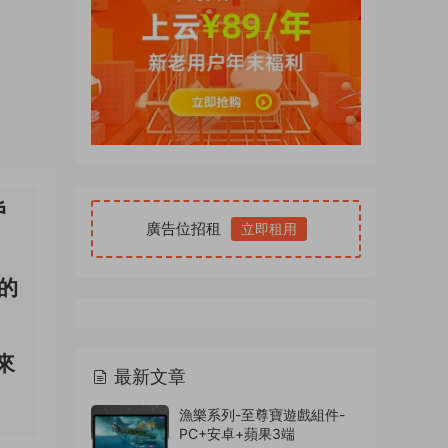
戶
廣告位招租
立即租用
的
來
最新文章
漁樂系列-至尊寶遊戲組件-
PC+安卓+蘋果3端