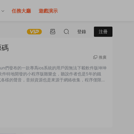
售
任務大廳
遊戲演示
登錄
注冊
源碼
推廣
un們發布的一款專爲ios系統的用戶因無法下載軟件版坤坤
此軟件特地開發的小程序版雞樂盒，聽說作者也是5年的鐵
式各樣的聲音，音頻資源也是來源于網絡收集，程序僅限交