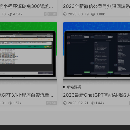
證小程序源碼免300認證小
2023全新微信公衆号無限回調
2%費率申請商戶通商戶進件系
-10
4.54k
100
2023-03-19
3.88k
網站源碼
atGPT3.1小程序自帶流量主
2023最新ChatGPT智能AI機器
信小程序源碼_帶部署教程
-01
1.67k
50
2023-02-21
1.44k