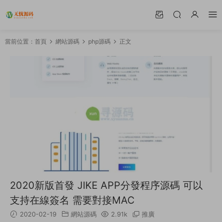
當前位置：
首頁
網站源碼
php源碼
正文
2020新版首發 JIKE APP分發程序源碼 可以
支持在線簽名 需要對接MAC
2020-02-19
網站源碼
2.91k
推廣