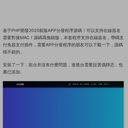
基于PHP開發2020新版APP分發程序源碼！可以支持在線簽名
需要對接MAC！源碼爲無錯版，本套程序支持在線簽名，帶碼支
付免簽支付插件，需要APP分發程序的朋友可以下載一下，源碼
很不錯的。
安裝了一下，前台并沒有什麽問題，進後台需要設置僞靜态，包
裏已添加。