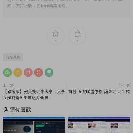
除，支持正版，勿用作商業用途。
0
0
分發系統
上一篇
下一篇
【修複版】完美雙端牛大亨，大亨
首發 五遊聯盟修複 蘋果端 UI出錯
互娛雙端APP自适應全屏
猜你喜歡