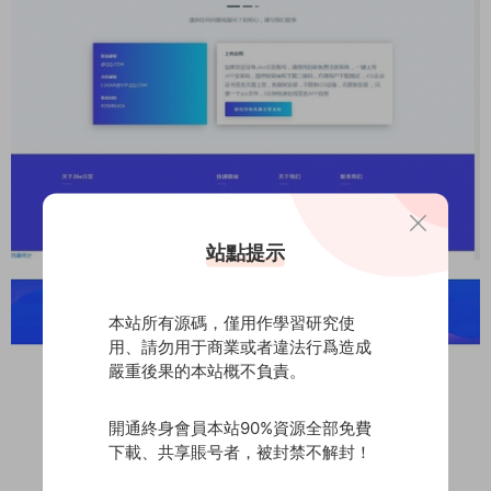
站點提示
本站所有源碼，僅用作學習研究使
用、請勿用于商業或者違法行爲造成
嚴重後果的本站概不負責。
開通終身會員本站90%資源全部免費
下載、共享賬号者，被封禁不解封！