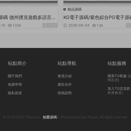
精品源碼
源碼 德州撲克遊戲多語言
KG電子源碼/紫色綜合PG電子源
y+JAVA版APP雙端源碼/中英
虎機源碼/電玩城源碼/PG遊戲系
-10
1.02k
1200
2026-06-04
1.2k
+帶控+帶彩池持倉/完美運
碼/棋牌捕魚無需接口無需買分
站點簡介
站點導航
站點服務
關于我們
會員介紹
聯系TG客服
(
問在否)
免責申明
廣告合作
加入TG交流群
終身會員）
隐私政策
投稿說明
© 2018-2026 Theme by -
無憂源碼
& Wuyuanma.Com Theme. All rights reserved