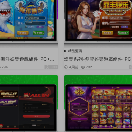
精品源碼
-海洋娛樂遊戲組件-PC+安
漁樂系列-鼎豐娛樂遊戲組件-PC
3端
卓+蘋果3端
294
380
4周前
282