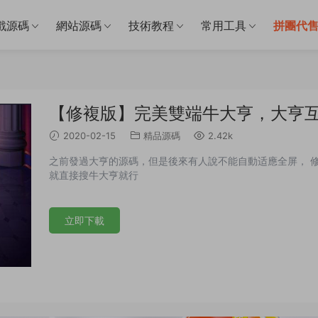
戲源碼
網站源碼
技術教程
常用工具
拼團代
【修複版】完美雙端牛大亨，大亨互
2020-02-15
精品源碼
2.42k
之前發過大亨的源碼，但是後來有人說不能自動适應全屏， 修
就直接搜牛大亨就行
立即下載