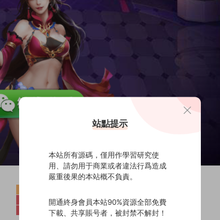
站點提示
本站所有源碼，僅用作學習研究使
用、請勿用于商業或者違法行爲造成
嚴重後果的本站概不負責。
開通終身會員本站90%資源全部免費
下載、共享賬号者，被封禁不解封！