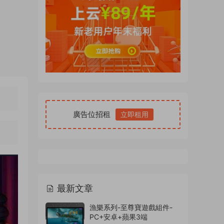
廣告位招租
立即租用
最新文章
漁樂系列-至尊寶遊戲組件-
PC+安卓+蘋果3端