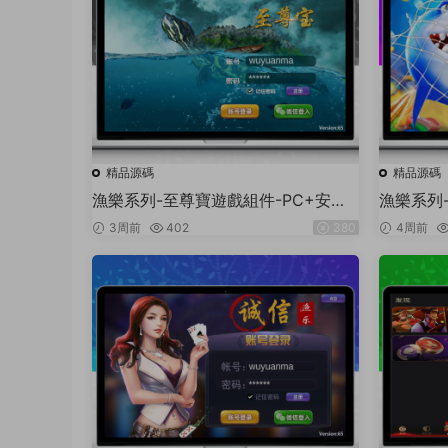
精品源碼
精品源碼
漁樂系列-至尊寶遊戲組件-PC+安卓
漁樂系列
+蘋果3端
卓+蘋果
3周前
402
380
4周前