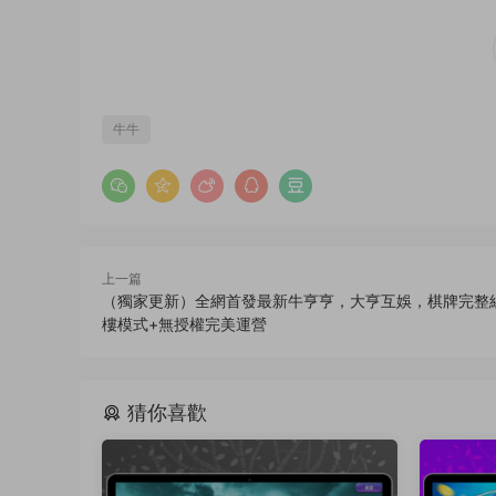
牛牛
上一篇
（獨家更新）全網首發最新牛亨亨，大亨互娛，棋牌完整
樓模式+無授權完美運營
猜你喜歡