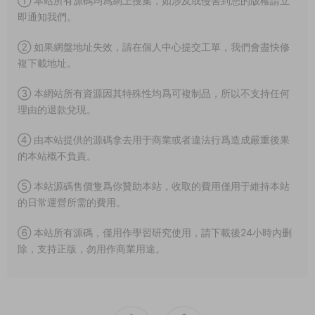
① 本站所有源碼均爲網上搜集，如涉及或侵害到您的版權請立
即通知我們。
② 如果網盤地址失效，請在個人中心提交工單，我們會盡快修
複下載地址。
③ 本網站所有資源因其特殊性均爲可複制品，所以不支持任何
理由的退款兌現。
④ 由本站提供的源碼拿去用于商業或者違法行爲造成嚴重後果
的本站概不負責。
⑤ 本站源碼售價隻爲你贊助本站，收取的費用僅用于維持本站
的日常運營所需的費用。
⑥ 本站所有源碼，僅用作學習研究使用，請下載後24小時内删
除，支持正版，勿用作商業用途。