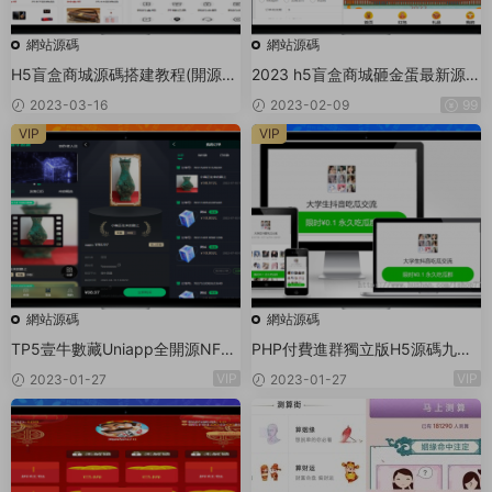
網站源碼
網站源碼
H5盲盒商城源碼搭建教程(開源
2023 h5盲盒商城砸金蛋最新源碼
+微信登錄+支付對接+短信接口)
修複版
2023-03-16
2023-02-09
99
VIP
VIP
網站源碼
網站源碼
TP5壹牛數藏Uniapp全開源NFT
PHP付費進群獨立版H5源碼九塊
數字藝術數字藏品數藏源碼
九加群易支付接口吃瓜群系統免
VIP
VIP
2023-01-27
2023-01-27
公衆号版