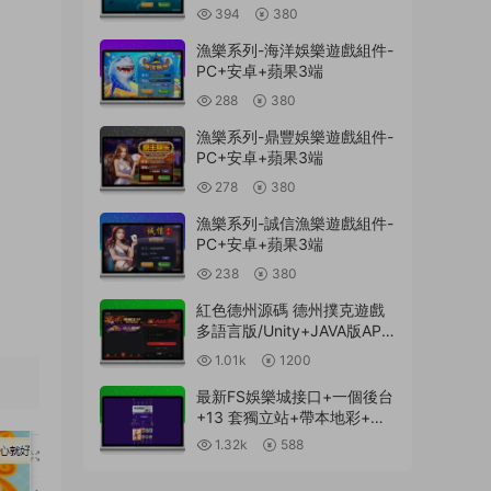
394
380
漁樂系列-海洋娛樂遊戲組件-
PC+安卓+蘋果3端
288
380
漁樂系列-鼎豐娛樂遊戲組件-
PC+安卓+蘋果3端
278
380
漁樂系列-誠信漁樂遊戲組件-
PC+安卓+蘋果3端
238
380
紅色德州源碼 德州撲克遊戲
多語言版/Unity+JAVA版APP
雙端源碼/中英繁三語言+帶
1.01k
1200
控+帶彩池持倉/完美運行
最新FS娛樂城接口+一個後台
+13 套獨立站+帶本地彩+一
鍵搭建腳本
1.32k
588