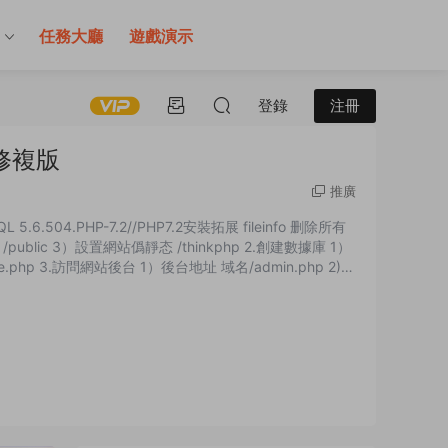
售
任務大廳
遊戲演示
登錄
注冊
 修複版
推廣
5.6.504.PHP-7.2//PHP7.2安裝拓展 fileinfo 删除所有
blic 3）設置網站僞靜态 /thinkphp 2.創建數據庫 1）
e.php 3.訪問網站後台 1）後台地址 域名/admin.php 2)默