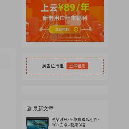
廣告位招租
立即租用
最新文章
漁樂系列-至尊寶遊戲組件-
PC+安卓+蘋果3端