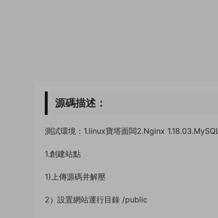
源碼描述：
測試環境：1.linux寶塔面闆2.Nginx 1.18.03.MySQ
1.創建站點
1)上傳源碼并解壓
2）設置網站運行目錄 /public