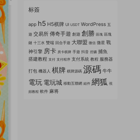
标簽
h5
H5棋牌
WordPress
app
UI
五
USDT
創勝
傳奇手遊
交易所
創遊
遊
區塊
區塊
大聯盟
戰
雙端
微星
鏈
十三水
回合手遊
微信
房卡
神引擎
捕魚
手遊
抖音
房卡棋牌
挖礦
搭建教程
支付系統
服務器
教程
支付
支付程序
源碼
棋牌
牛牛
打包
機器人
棋牌源碼
網狐
電玩
電玩城
移動互聯網
組件
視
麻将
軟件
頻教程