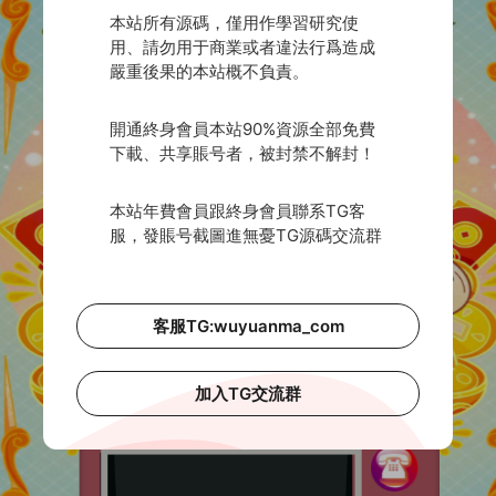
本站所有源碼，僅用作學習研究使
用、請勿用于商業或者違法行爲造成
嚴重後果的本站概不負責。
開通終身會員本站90%資源全部免費
下載、共享賬号者，被封禁不解封！
本站年費會員跟終身會員聯系TG客
服，發賬号截圖進無憂TG源碼交流群
客服TG:wuyuanma_com
加入TG交流群