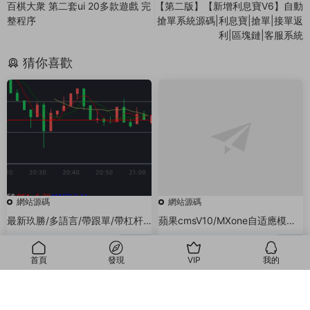
百棋大衆 第二套ui 20多款遊戲 完
【第二版】【新增利息寶V6】自動
整程序
搶單系統源碼|利息寶|搶單|接單返
利|區塊鏈|客服系統
猜你喜歡
網站源碼
網站源碼
最新玖勝/多語言/帶跟單/帶杠杆/
蘋果cmsV10/MXone自适應模闆/
MT4/新功能
仿電影先生/開源無授權無加密電
2022-04-24
380
2021-06-25
50
影網站模闆
首頁
發現
VIP
我的
我的