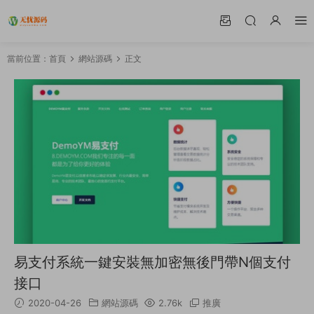
當前位置：
首頁
網站源碼
正文
易支付系統一鍵安裝無加密無後門帶N個支付
接口
2020-04-26
網站源碼
2.76k
推廣