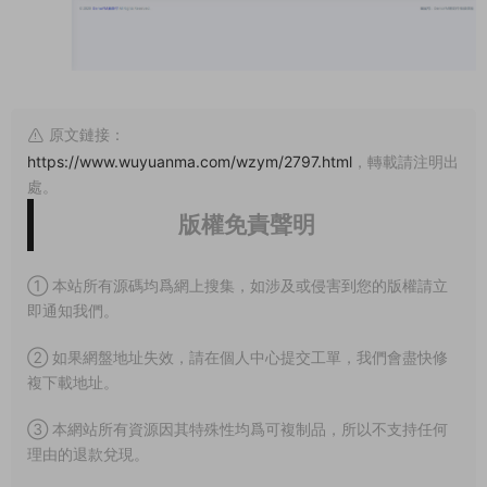
原文鏈接：
https://www.wuyuanma.com/wzym/2797.html
，轉載請注明出
處。
版權免責聲明
① 本站所有源碼均爲網上搜集，如涉及或侵害到您的版權請立
即通知我們。
② 如果網盤地址失效，請在個人中心提交工單，我們會盡快修
複下載地址。
③ 本網站所有資源因其特殊性均爲可複制品，所以不支持任何
理由的退款兌現。