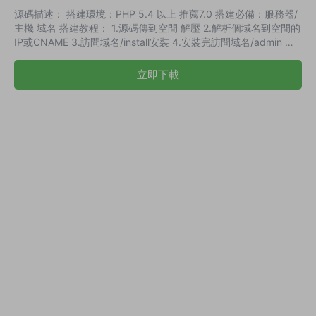
源碼描述： 搭建環境：PHP 5.4 以上 推薦7.0 搭建必備：服務器/
主機 域名 搭建教程： 1.源碼傳到空間 解壓 2.解析個域名到空間的
IP或CNAME 3.訪問域名/install安裝 4.安裝完訪問域名/admin 配
置後台信息 5.支付接口：支持支付寶官方pc掃碼、手機網站支
付、支付寶當面付；支持QQ官方掃碼支付、手機支付；支持微信
立即下載
pc掃碼、jsapi公衆号支付、微信h5；官方碼支付等等 6.完美運營