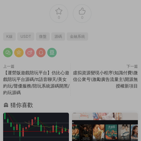
0
0
K線
USDT
微盤
源碼
金融系統
上一篇
下一篇
【運營版遊戲陪玩平台】仿比心遊
虛拟資源變現小程序\知識付費\微
戲陪玩平台源碼/tt語音聊天/美女
信公衆号\激勵廣告流量主\開源無
約玩/聲優服務/陪玩系統源碼開黑/
授權新項目
約玩源碼
猜你喜歡