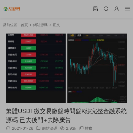
當前位置：
首頁
網站源碼
正文
繁體USDT微交易微盤時間盤K線完整金融系統
源碼 已去後門+去除廣告
2021-01-26
網站源碼
2.93k
推廣