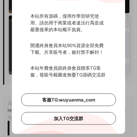
本站所有源碼，僅用作學習研究使
用、請勿用于商業或者違法行爲造成
嚴重後果的本站概不負責。
開通終身會員本站90%資源全部免費
下載、共享賬号者，被封禁不解封！
本站年費會員跟終身會員聯系TG客
服，發賬号截圖進無憂TG源碼交流群
客服TG:wuyuanma_com
原文鏈接：
https://www.wuyuanma.com/wzym/5522.html
，轉載請注明
出處。
加入TG交流群
版權免責聲明