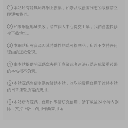
① 本站所有源碼均爲網上搜集，如涉及或侵害到您的版權請立
即通知我們。
② 如果網盤地址失效，請在個人中心提交工單，我們會盡快修
複下載地址。
③ 本網站所有資源因其特殊性均爲可複制品，所以不支持任何
理由的退款兌現。
④ 由本站提供的源碼拿去用于商業或者違法行爲造成嚴重後果
的本站概不負責。
⑤ 本站源碼售價隻爲你贊助本站，收取的費用僅用于維持本站
的日常運營所需的費用。
⑥ 本站所有源碼，僅用作學習研究使用，請下載後24小時内删
除，支持正版，勿用作商業用途。