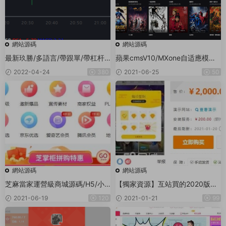
網站源碼
網站源碼
最新玖勝/多語言/帶跟單/帶杠杆/
蘋果cmsV10/MXone自适應模闆/
MT4/新功能
仿電影先生/開源無授權無加密電
2022-04-24
380
2021-06-25
50
影網站模闆
網站源碼
網站源碼
芝麻當家運營級商城源碼/H5/小
【獨家資源】互站買的2020版直
程序/網頁
播源碼/支付已接
2021-06-19
120
2021-01-21
99