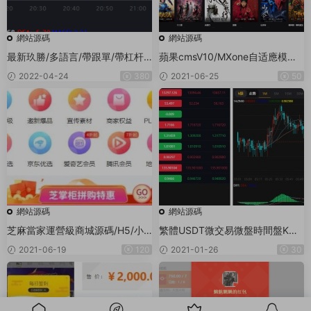
網站源碼
網站源碼
最新玖勝/多語言/帶跟單/帶杠杆/
蘋果cmsV10/MXone自适應模闆/
MT4/新功能
仿電影先生/開源無授權無加密電
2022-04-24
380
2021-06-25
50
影網站模闆
網站源碼
網站源碼
芝麻當家運營級商城源碼/H5/小
繁體USDT微交易微盤時間盤K線
程序/網頁
完整金融系統源碼 已去後門+去除
2021-06-19
120
2021-01-26
30
廣告