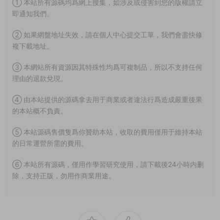
① 本站所有源碼均爲網上搜集，如涉及或侵害到您的版權請立
即通知我們。
② 如果網盤地址失效，請在個人中心提交工單，我們會盡快修
複下載地址。
③ 本網站所有資源因其特殊性均爲可複制品，所以不支持任何
理由的退款兌現。
④ 由本站提供的源碼拿去用于商業或者違法行爲造成嚴重後果
的本站概不負責。
⑤ 本站源碼售價隻爲你贊助本站，收取的費用僅用于維持本站
的日常運營所需的費用。
⑥ 本站所有源碼，僅用作學習研究使用，請下載後24小時内删
除，支持正版，勿用作商業用途。