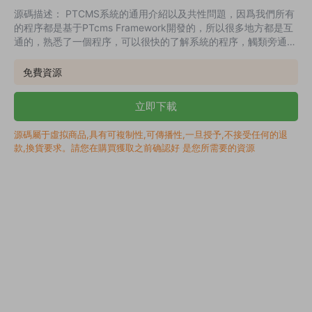
源碼描述： PTCMS系統的通用介紹以及共性問題，因爲我們所有
的程序都是基于PTcms Framework開發的，所以很多地方都是互
通的，熟悉了一個程序，可以很快的了解系統的程序，觸類旁通
PT Framework框架開發手冊 這是一個高效、簡單、輕量級的
MVC框架，通過這個手冊，我們希望您可以快速掌握如何用PT
免費資源
Framework進行開發或者如何對基于PT Framework開發出來的框
架進行模版設計、插件開發、模塊開發。 安裝教程： 安裝寶塔面
立即下載
闆一鍵安裝環境 必裝環境：nginx(apach...
源碼屬于虛拟商品,具有可複制性,可傳播性,一旦授予,不接受任何的退
款,換貨要求。請您在購買獲取之前确認好 是您所需要的資源