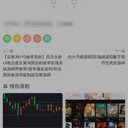
0
0
PTCMS
PTCMS小說系統
小說源碼
上一篇
下一篇
【京唯淘V10搶單系統】四月全新
仿火币網源碼|區塊鏈虛拟數字貨
UI唯品會京東淘寶自動搶單區塊系
币交易所源碼
統源碼帶搶單/接單傭金返利/利息
寶與會員等級制超完整源碼
猜你喜歡