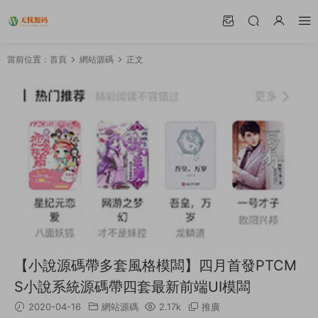
當前位置：
首頁
網站源碼
正文
【小說源碼帶多套風格模闆】四月首發PTCM
S小說系統源碼帶四套最新前端UI模闆
2020-04-16
網站源碼
2.17k
推廣