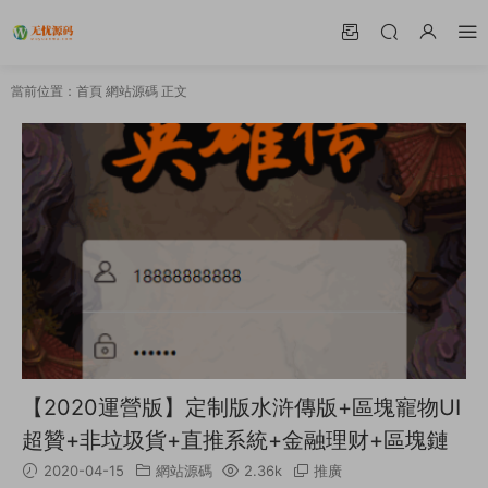
當前位置：
首頁
網站源碼
正文
【2020運營版】定制版水浒傳版+區塊寵物UI
超贊+非垃圾貨+直推系統+金融理财+區塊鏈
2020-04-15
網站源碼
2.36k
推廣