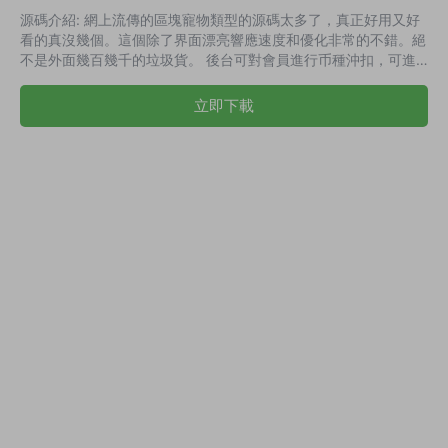
源碼介紹: 網上流傳的區塊寵物類型的源碼太多了，真正好用又好
看的真沒幾個。這個除了界面漂亮響應速度和優化非常的不錯。絕
不是外面幾百幾千的垃圾貨。 後台可對會員進行币種沖扣，可進
行贈送贈送英雄。管理賬戶可設置不同角色權限。支持自定義會員
級别，會員條件升級。支持推廣獎、團隊獎會員等級獎勵比例。可
立即下載
單獨設置單個英雄。詳細财務管理，交易明顯一目了然。 演示截
圖: