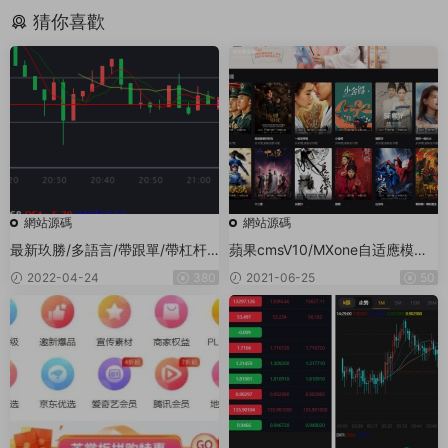
猜你喜歡
網站源碼
網站源碼
最新玖勝/多語言/帶跟單/帶杠杆/
蘋果cmsV10/MXone自适應模闆/
MT4/新功能
仿電影先生/開源無授權無加密電
2022-04-24
380
2021-06-25
50
影網站模闆