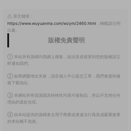
原文鏈接：
https://www.wuyuanma.com/wzym/2460.html
，轉載請注明
出處。
版權免責聲明
① 本站所有源碼均爲網上搜集，如涉及或侵害到您的版權請立
即通知我們。
② 如果網盤地址失效，請在個人中心提交工單，我們會盡快修
複下載地址。
③ 本網站所有資源因其特殊性均爲可複制品，所以不支持任何
理由的退款兌現。
④ 由本站提供的源碼拿去用于商業或者違法行爲造成嚴重後果
的本站概不負責。