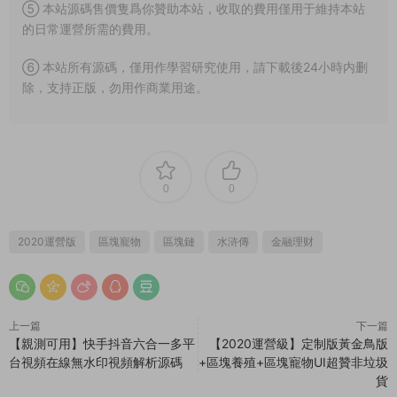
⑤ 本站源碼售價隻爲你贊助本站，收取的費用僅用于維持本站
的日常運營所需的費用。
⑥ 本站所有源碼，僅用作學習研究使用，請下載後24小時内删
除，支持正版，勿用作商業用途。
0
0
2020運營版
區塊寵物
區塊鏈
水浒傳
金融理财
上一篇
下一篇
【親測可用】快手抖音六合一多平
【2020運營級】定制版黃金鳥版
台視頻在線無水印視頻解析源碼
+區塊養殖+區塊寵物UI超贊非垃圾
貨