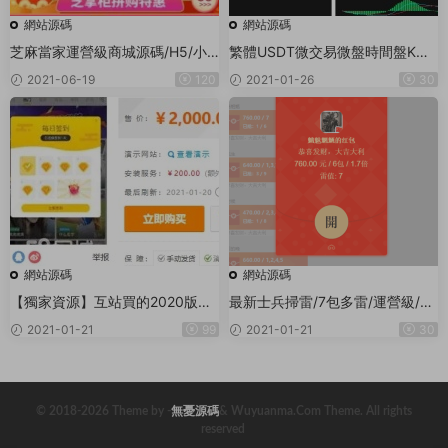
網站源碼
網站源碼
芝麻當家運營級商城源碼/H5/小
繁體USDT微交易微盤時間盤K線
程序/網頁
完整金融系統源碼 已去後門+去除
2021-06-19
120
2021-01-26
30
廣告
網站源碼
網站源碼
【獨家資源】互站買的2020版直
最新士兵掃雷/7包多雷/運營級/無
播源碼/支付已接
授權無後門/已對接支付/内置詳細
2021-01-21
99
2021-01-21
30
教程
© 2018-2026 Theme by -
無憂源碼
& Wuyuanma.Com Theme. All rights
reserved