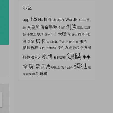
标簽
h5
H5棋牌
WordPress
app
UI
五
USDT
創勝
傳奇手遊
交易所
創遊
遊
區塊
區塊
大聯盟
戰
雙端
微星
鏈
十三水
回合手遊
微信
房卡
神引擎
捕魚
手遊
抖音
房卡棋牌
挖礦
搭建教程
支付系統
服務器
教程
支付
支付程序
源碼
棋牌
牛牛
打包
機器人
棋牌源碼
網狐
電玩
電玩城
移動互聯網
組件
視
麻将
軟件
頻教程