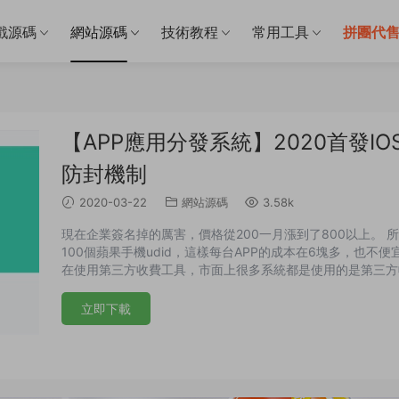
戲源碼
網站源碼
技術教程
常用工具
拼團代
【APP應用分發系統】2020首發
防封機制
2020-03-22
網站源碼
3.58k
現在企業簽名掉的厲害，價格從200一月漲到了800以上。
100個蘋果手機udid，這樣每台APP的成本在6塊多，也不便
在使用第三方收費工具，市面上很多系統都是使用的是第三方
需要每年交費。同時在支持入口域名和落地域名設置來起到防
立即下載