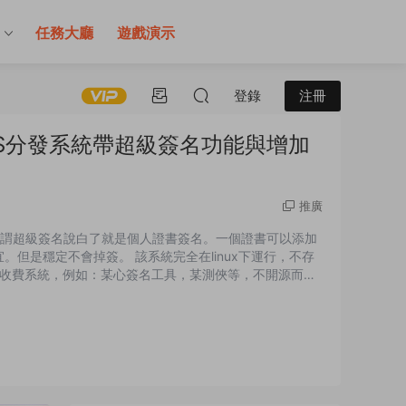
售
任務大廳
遊戲演示
登錄
注冊
IOS分發系統帶超級簽名功能與增加
推廣
 所謂超級簽名說白了就是個人證書簽名。一個證書可以添加
宜。但是穩定不會掉簽。 該系統完全在linux下運行，不存
收費系統，例如：某心簽名工具，某測俠等，不開源而且
封效果