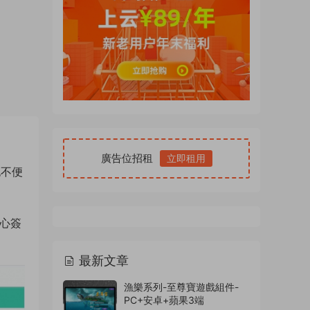
廣告位招租
立即租用
也不便
某心簽
最新文章
漁樂系列-至尊寶遊戲組件-
PC+安卓+蘋果3端