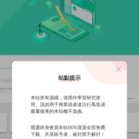
站點提示
本站所有源碼，僅用作學習研究使
用、請勿用于商業或者違法行爲造成
嚴重後果的本站概不負責。
開通終身會員本站90%資源全部免費
下載、共享賬号者，被封禁不解封！