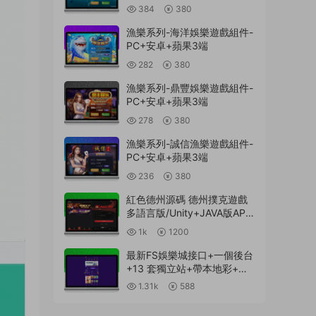
384
380
漁樂系列-海洋娛樂遊戲組件-
PC+安卓+蘋果3端
282
380
漁樂系列-鼎豐娛樂遊戲組件-
PC+安卓+蘋果3端
278
380
漁樂系列-誠信漁樂遊戲組件-
PC+安卓+蘋果3端
236
380
紅色德州源碼 德州撲克遊戲
多語言版/Unity+JAVA版APP
雙端源碼/中英繁三語言+帶
1k
1200
控+帶彩池持倉/完美運行
最新FS娛樂城接口+一個後台
+13 套獨立站+帶本地彩+一
鍵搭建腳本
1.31k
588