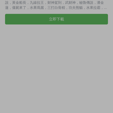
說，黃金船長，九線拉王，财神駕到，武财神，秘魯傳說，潘金
蓮，僵屍來了，水果瑪麗，三打白骨精，功夫熊貓，水果拉霸，捕
魚 智能陪玩，點殺控，系統Al 個人水位強 演示截圖：
立即下載