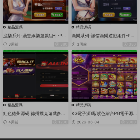
精品源碼
精品源碼
漁樂系列-鼎豐娛樂遊戲組件-PC
漁樂系列-誠信漁樂遊戲組件-PC
+安卓+蘋果3端
+安卓+蘋果3端
3周前
380
3周前
380
精品源碼
精品源碼
紅色德州源碼 德州撲克遊戲多語
KG電子源碼/紫色綜合PG電子源
言版/Unity+JAVA版APP雙端源
碼/老虎機源碼/電玩城源碼/PG遊
4周前
1200
2026-06-04
2000
碼/中英繁三語言+帶控+帶彩池持
戲系統源碼/棋牌捕魚無需接口無
倉/完美運行
需買分