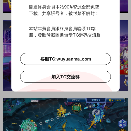
開通終身會員本站90%資源全部免費
下載、共享賬号者，被封禁不解封！
本站年費會員跟終身會員聯系TG客
服，發賬号截圖進無憂TG源碼交流群
客服TG:wuyuanma_com
加入TG交流群