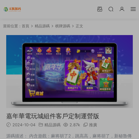
當前位置：
首頁
精品源碼
棋牌源碼
正文
嘉年華電玩城組件客戶定制運營版
2024-10-04
精品源碼
2.87k
推廣
源碼描述： 内含遊戲：麻将胡了2，跳高高，麻将胡了，新秘魯傳