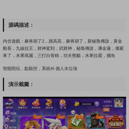
源碼描述：
内含遊戲：麻将胡了2，跳高高，麻将胡了，新秘魯傳說，黃金
船長，九線拉王，财神駕到，武财神，秘魯傳說，潘金蓮，僵屍
來了，水果瑪麗，三打白骨精，功夫熊貓，水果拉霸，捕魚
智能陪玩，點殺控，系統Al 個人水位強
演示截圖：