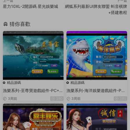
上一篇
下一篇
星力10XL-2開源碼 星光娛樂城
網狐系列最新UI牌友聯盟 蚪音棋牌
+搭建教程
猜你喜歡
精品源碼
精品源碼
漁樂系列-至尊寶遊戲組件-PC+安
漁樂系列-海洋娛樂遊戲組件-PC
卓+蘋果3端
+安卓+蘋果3端
3周前
380
3周前
380