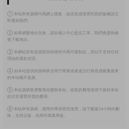
① 本站所有源碼均爲網上搜集，如涉及或侵害到您的版權請立
即通知我們。
② 如果網盤地址失效，請在個人中心提交工單，我們會盡快修
複下載地址。
③ 本網站所有資源因其特殊性均爲可複制品，所以不支持任何
理由的退款兌現。
④ 由本站提供的源碼拿去用于商業或者違法行爲造成嚴重後果
的本站概不負責。
⑤ 本站源碼售價隻爲你贊助本站，收取的費用僅用于維持本站
的日常運營所需的費用。
⑥ 本站所有源碼，僅用作學習研究使用，請下載後24小時内删
除，支持正版，勿用作商業用途。