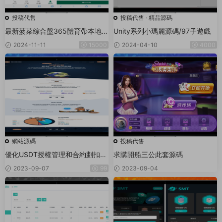
投稿代售
投稿代售
·
精品源碼
最新菠菜綜合盤365體育帶本地彩
Unity系列小瑪麗源碼/97子遊戲
票運營級别源代碼
2024-11-11
15000
2024-04-10
4000
網站源碼
投稿代售
優化USDT授權管理和合約劃扣
求購開船三公此套源碼
+無限開代理商/冷錢包
2023-09-07
99
2023-09-04