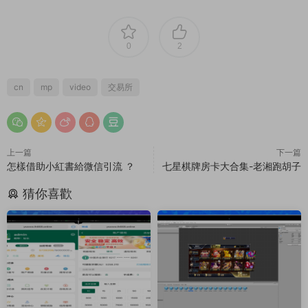
0
2
cn
mp
video
交易所
上一篇
下一篇
怎樣借助小紅書給微信引流 ？
七星棋牌房卡大合集-老湘跑胡子
猜你喜歡