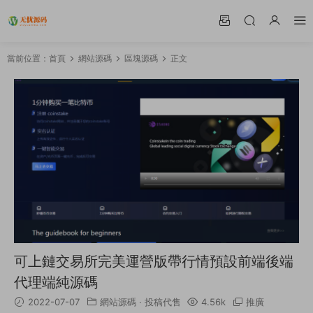
當前位置：
首頁
網站源碼
區塊源碼
正文
可上鏈交易所完美運營版帶行情預設前端後端
代理端純源碼
2022-07-07
網站源碼
·
投稿代售
4.56k
推廣