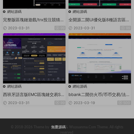
網站源碼
網站源碼
完整版區塊鏈遊戲/trx投注競猜遊
全開源二開UI優化版8種語言區塊
戲/trx下注遊戲/前端uinapp
鏈交易所源碼/币币交易/秒合約交
2023-03-31
99
2023-03-31
99
易/IEO認購/質押挖礦
網站源碼
網站源碼
西班牙語言版EMC區塊鏈交易S/
bbank二開仿火币/币币交易/法币
挖礦/安全透明化交易平台源碼
交易/含PC端VUE源碼
2023-03-31
99
2023-03-19
500
© 2018-2026 Theme by -
無憂源碼
& Wuyuanma.Com Theme. All rights
reserved