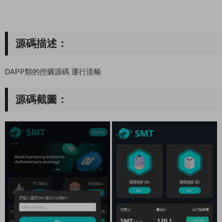
源碼描述：
DAPP類的挖礦源碼 運行流暢
源碼截圖：