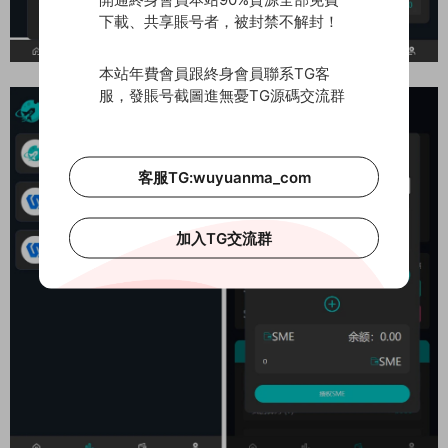
下載、共享賬号者，被封禁不解封！
本站年費會員跟終身會員聯系TG客
服，發賬号截圖進無憂TG源碼交流群
客服TG:wuyuanma_com
加入TG交流群