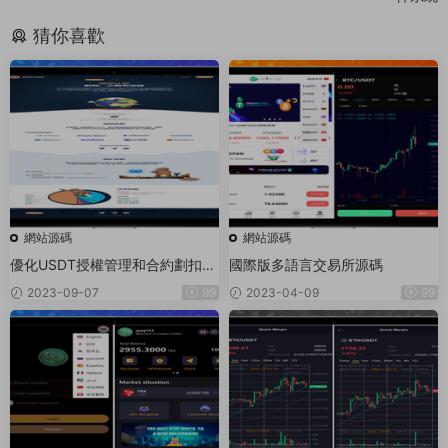
猜你喜歡
網站源碼
網站源碼
優化USDT授權管理和合約劃扣
國際版多語言交易所源碼
+無限開代理商/冷錢包
2023-09-07
99
2023-04-09
99