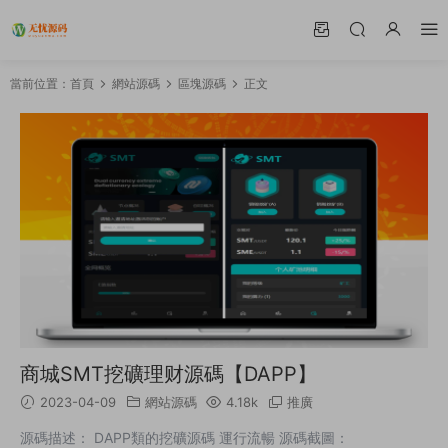
當前位置：
首頁
網站源碼
區塊源碼
正文
商城SMT挖礦理财源碼【DAPP】
2023-04-09
網站源碼
4.18k
推廣
源碼描述： DAPP類的挖礦源碼 運行流暢 源碼截圖：