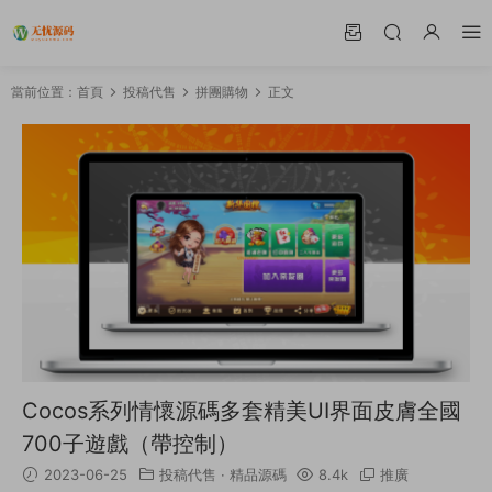
當前位置：
首頁
投稿代售
拼團購物
正文
Cocos系列情懷源碼多套精美UI界面皮膚全國
700子遊戲（帶控制）
2023-06-25
投稿代售
·
精品源碼
8.4k
推廣