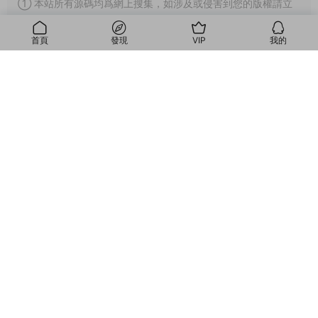
① 本站所有源碼均爲網上搜集，如涉及或侵害到您的版權請立
即通知我們。
首頁
發現
VIP
我的
② 如果網盤地址失效，請在個人中心提交工單，我們會盡快修
複下載地址。
我的
③ 本網站所有資源因其特殊性均爲可複制品，所以不支持任何
理由的退款兌現。
④ 由本站提供的源碼拿去用于商業或者違法行爲造成嚴重後果
的本站概不負責。
⑤ 本站源碼售價隻爲你贊助本站，收取的費用僅用于維持本站
的日常運營所需的費用。
⑥ 本站所有源碼，僅用作學習研究使用，請下載後24小時内删
除，支持正版，勿用作商業用途。