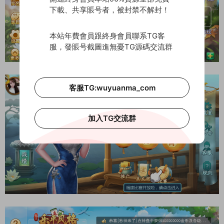
下載、共享賬号者，被封禁不解封！
本站年費會員跟終身會員聯系TG客
服，發賬号截圖進無憂TG源碼交流群
客服TG:wuyuanma_com
加入TG交流群