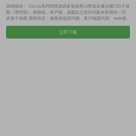
源碼描述： Cocos系列情懷源碼多套精美UI界面皮膚全國700子遊
戲（帶控制） 服務端，客戶端，遊戲比之前600版本新增加一百
多個子遊戲 源碼包含：服務器端源代碼、客戶端源代碼、web後
台源代碼 情懷遊戲列表：700子遊戲表 演示截圖：
立即下載