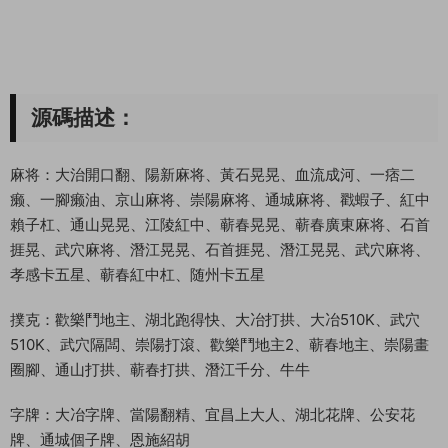
源碼描述：
麻将：大治開口翻、陽新麻将、黃石晃晃、血流成河、一痞二
癞、一腳癞油、京山麻将、崇陽麻将、通城麻将、戳蝦子、紅中
賴子杠、通山晃晃、江陵紅中、蕲春晃晃、蕲春廣東麻将、石首
捱晃、武穴麻将、潛江晃晃、石首捱晃、潛江晃晃、武穴麻将、
孝感卡五星、蕲春紅中杠、随州卡五星
撲克：歡樂鬥地主、湖北跑得快、大冶打拱、大冶510K、武穴
510K、武穴隔闆、崇陽打滾、歡樂鬥地主2、蕲春地主、崇陽畫
圈腳、通山打拱、蕲春打拱、潛江千分、牛牛
字牌：大冶字牌、當陽翻精、宜昌上大人、湖北花牌、公安花
牌、通城個子牌、恩施紹胡