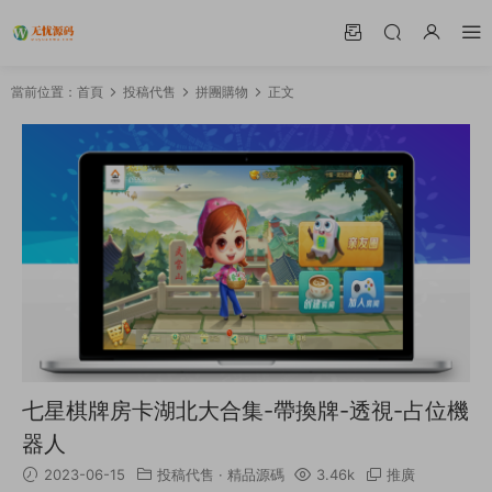
當前位置：
首頁
投稿代售
拼團購物
正文
七星棋牌房卡湖北大合集-帶換牌-透視-占位機
器人
2023-06-15
投稿代售
·
精品源碼
3.46k
推廣