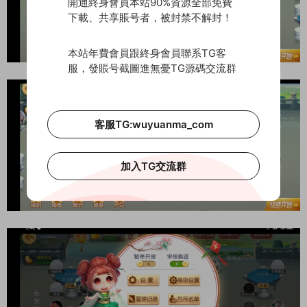
開通終身會員本站90%資源全部免費
下載、共享賬号者，被封禁不解封！
本站年費會員跟終身會員聯系TG客
服，發賬号截圖進無憂TG源碼交流群
客服TG:wuyuanma_com
加入TG交流群