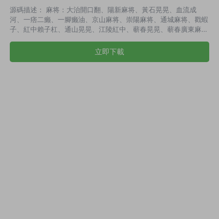
源碼描述： 麻将：大治開口翻、陽新麻将、黃石晃晃、血流成
河、一痞二癞、一腳癞油、京山麻将、崇陽麻将、通城麻将、戳蝦
子、紅中賴子杠、通山晃晃、江陵紅中、蕲春晃晃、蕲春廣東麻
将、石首捱晃、武穴麻将、潛江晃晃、石首捱晃、潛江晃晃、武穴
麻将、孝感卡五星、蕲春紅中杠、随州卡五星 撲克：歡樂鬥地
立即下載
主、湖北跑得快、大冶打拱、大冶510K、武穴510K、武穴隔闆、
崇陽打滾、歡樂鬥地主2、蕲春地主、崇陽畫圈腳、通山打拱、蕲
春打拱、潛江千分、牛牛 字牌：大冶字牌、當陽翻精、宜昌上大
人、湖北花牌、公安花牌、通城個子牌、...