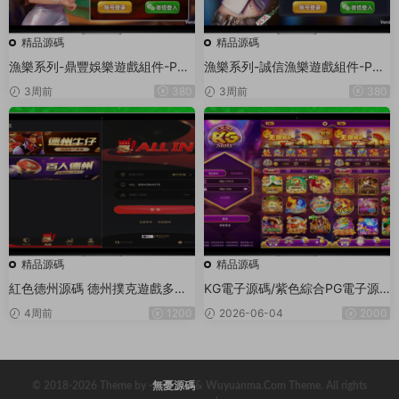
精品源碼
精品源碼
漁樂系列-鼎豐娛樂遊戲組件-PC
漁樂系列-誠信漁樂遊戲組件-PC
+安卓+蘋果3端
+安卓+蘋果3端
3周前
380
3周前
380
精品源碼
精品源碼
紅色德州源碼 德州撲克遊戲多語
KG電子源碼/紫色綜合PG電子源
言版/Unity+JAVA版APP雙端源
碼/老虎機源碼/電玩城源碼/PG遊
4周前
1200
2026-06-04
2000
碼/中英繁三語言+帶控+帶彩池持
戲系統源碼/棋牌捕魚無需接口無
倉/完美運行
需買分
© 2018-2026 Theme by -
無憂源碼
& Wuyuanma.Com Theme. All rights