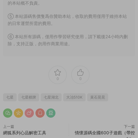
的本站概不負責。
⑤ 本站源碼售價隻爲你贊助本站，收取的費用僅用于維持本站
的日常運營所需的費用。
⑥ 本站所有源碼，僅用作學習研究使用，請下載後24小時内删
除，支持正版，勿用作商業用途。
0
0
七星
七星棋牌
七星湖北
大冶510K
黃石晃晃
上一篇
下一篇
網狐系列心品解密工具
情懷源碼全國600子遊戲（帶控