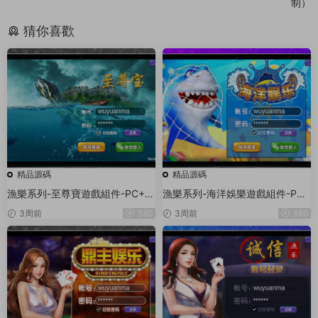
制）
猜你喜歡
精品源碼
精品源碼
漁樂系列-至尊寶遊戲組件-PC+安
漁樂系列-海洋娛樂遊戲組件-PC
卓+蘋果3端
+安卓+蘋果3端
3周前
380
3周前
380