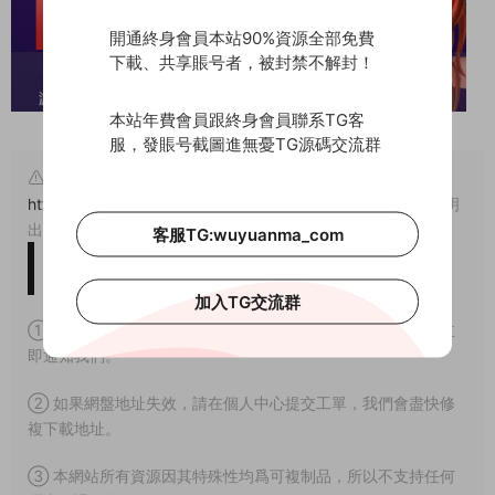
開通終身會員本站90%資源全部免費
下載、共享賬号者，被封禁不解封！
本站年費會員跟終身會員聯系TG客
服，發賬号截圖進無憂TG源碼交流群
原文鏈接：
https://www.wuyuanma.com/jxjc/qpdj/171.html
，轉載請注明
出處。
客服TG:wuyuanma_com
版權免責聲明
加入TG交流群
① 本站所有源碼均爲網上搜集，如涉及或侵害到您的版權請立
即通知我們。
② 如果網盤地址失效，請在個人中心提交工單，我們會盡快修
複下載地址。
③ 本網站所有資源因其特殊性均爲可複制品，所以不支持任何