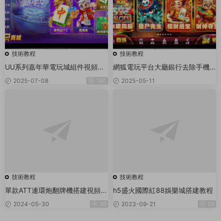
技術教程
技術教程
UU系列嘉年華電玩城組件視頻搭
網狐電玩平台大廳銀行去除手機
建教程
短信驗證碼校驗（Lua 技術)
2025-07-08
180
2025-05-11
技術教程
技術教程
單款ATT連環炮翻牌機搭建視頻教
h5盛火國際紅88娛樂城搭建教程
程
2024-05-30
99
2023-09-21
99