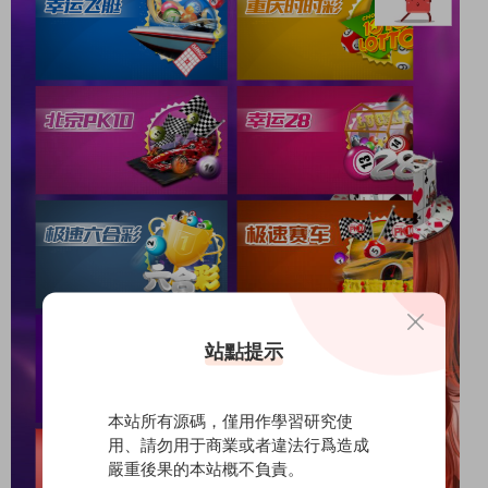
站點提示
本站所有源碼，僅用作學習研究使
用、請勿用于商業或者違法行爲造成
嚴重後果的本站概不負責。