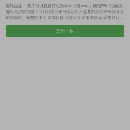
源碼描述： 程序可以直接打包爲app 或者wap手機端帶KJ視頻功
能以及控殺功能！可以對接公衆号也可以不需要對接公衆号就可以
搭建簡單，完整開源！ 遊戲超多 采集直接采用網頁api采集運行在
linux服務器上，沒有什麽亂七八糟的配置，直接設置好環境就可以
運行。搭建方法超級簡單 對接了最近的采集視頻api采集接口，程
立即下載
序UI設計美觀大方，多款遊戲玩法，後台功能強大可以自行在後端
設置開獎結果，以及自帶的系統C修改賠率等操作。 演示截圖：