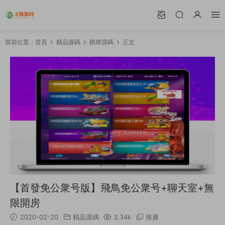
當前位置：
首頁
精品源碼
棋牌源碼
正文
【首發免公衆号版】飛鳥免公衆号+聊天室+無
限開房
2020-02-20
精品源碼
3.34k
推廣