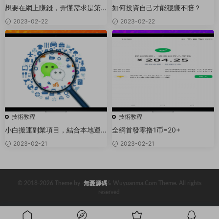
想要在網上賺錢，弄懂需求是第
如何投資自己才能穩賺不賠？
一位
2023-02-22
2023-02-22
技術教程
技術教程
小白搬運副業項目，結合本地運
全網首發零撸1币=20+
營月入過萬
2023-02-21
2023-02-21
© 2018-2026 Theme by -
無憂源碼
& Wuyuanma.Com Theme. All rights
reserved