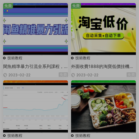
免費
免費
技術教程
技術教程
閑魚精準暴力引流全系列課程，
外面收費1888的淘寶低價挂機項
每天被動精準引流100+粉絲
目
免費
免費
2023-02-22
2023-02-22
技術教程
技術教程