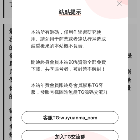
了。
站點提示
最後一步就是決定了你成功的關鍵，在确定了内
本站所有源碼，僅用作學習研究使
用、請勿用于商業或者違法行爲造成
容安全的前提下，就要堅持發。按照我研究出來
嚴重後果的本站概不負責。
的規律，任何平台基本上你做好前面的步驟然後
發100個作品，基本就能出幾個小爆款。這也就是
開通終身會員本站90%資源全部免費
爲什麽我之前，一直說做項目一定要熬過前三個
下載、共享賬号者，被封禁不解封！
月，你堅持每天發一個，也就3個月時間左右就能
做出到100個作品。有了100個作品，基本就能給
本站年費會員跟終身會員聯系TG客
你帶來很多流量了，熬3個月就能渡過前面沒流量
服，發賬号截圖進無憂TG源碼交流群
的困難時期。
後期你制作内容的速度就很快，而且前面的作品
客服TG:wuyuanma_com
也會源源不斷給你帶來流量。當然你想快，想賺
多點錢，那就逐步增加每天發内容的數量。做多
幾個作品或者做多幾個賬号，以量大的優勢去對
加入TG交流群