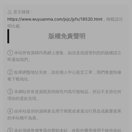
原文鏈接：
https://www.wuyuanma.com/jxjc/jyfx/18520.html
，轉載請注
明出處。
版權免責聲明
① 本站所有源碼均爲網上搜集，如涉及或侵害到您的版權請立
即通知我們。
② 如果網盤地址失效，請在個人中心提交工單，我們會盡快修
複下載地址。
③ 本網站所有資源因其特殊性均爲可複制品，所以不支持任何
理由的退款兌現。
④ 由本站提供的源碼拿去用于商業或者違法行爲造成嚴重後果
的本站概不負責。
⑤ 本站源碼售價隻爲你贊助本站，收取的費用僅用于維持本站