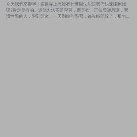
今天我們來聊聊：這世界上有沒有什麽辦法能讓我們快速賺到錢
呢?肯定是有的。這個方法不是學習，而是抄。正如國師所說，習
慣性學的人，學到頭來，一天到晚的學習，都沒時間幹了，那怎麽
可能會有錢收。聰明的人，一天到晚都在幹，怎麽幹呢?抄同行就
得了。幹着幹着，就發家緻富了。同行每天幹什麽我就幹什麽。幹
上3個月，改變命運不敢講，起碼能衣食無憂了。習慣性學的人，
學一年下來也不見得有什麽成績。當然我不是反對你去學習，而是
想告訴你一定要學以緻用。學的知識用不出來等于白學，應該10%
的時間拿去學習，90%的時間去幹。 ...