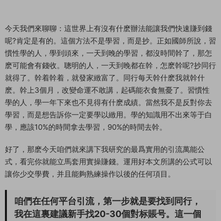
今天我們來聊聊：這世界上有沒有什麽辦法能讓我們快速賺到錢
呢?肯定是有的。這個方法不是學習，而是抄。正如國師所說，習
慣性學的人，學到頭來，一天到晚的學習，都沒時間幹了，那怎
麽可能會有錢收。聰明的人，一天到晚都在幹，怎麽幹呢?抄同行
就得了。幹着幹着，就發家緻富了。同行每天幹什麽我就幹什
麽。幹上3個月，改變命運不敢講，起碼能衣食無憂了。習慣性
學的人，學一年下來也不見得有什麽成績。當然我不是反對你去
學習，而是想告訴你一定要學以緻用。學的知識用不出來等于白
學，應該10%的時間拿去學習，90%的時間去幹。
好了，那麽今天咱們就來講下我研究的最爲實用的引流萬能公
式，看完你就能立馬套用實操賺錢。運用好本文所講的公式可以
讓你少交學費，并且能夠熟練操作以後的任何項目。
咱們在任何平台引流，第一步就是要找到同行，
我在這裏
建議新手找20-30個對标賬号
。這一個