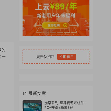
域的
台一
廣告位招租
立即租用
最新文章
漁樂系列-至尊寶遊戲組件-
PC+安卓+蘋果3端