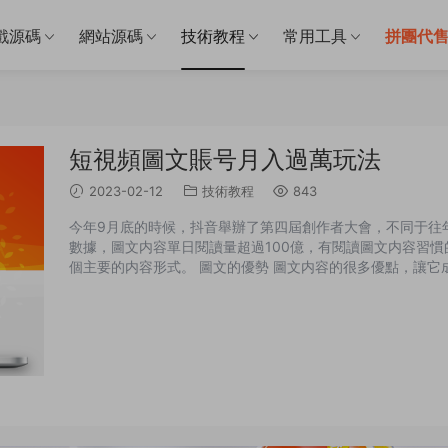
戲源碼
網站源碼
技術教程
常用工具
拼團代
短視頻圖文賬号月入過萬玩法
2023-02-12
技術教程
843
今年9月底的時候，抖音舉辦了第四屆創作者大會，不同于往
數據，圖文内容單日閱讀量超過100億，有閱讀圖文内容習慣
個主要的内容形式。 圖文的優勢 圖文内容的很多優點，讓它
短視頻賽道裏，圖文賬号效果好，關鍵門檻低。一般視頻賬号
要，也比較繁瑣，尤其是新人操作，雖然也能完成，但效率低、