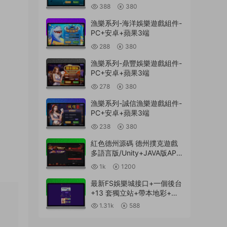
388
380
漁樂系列-海洋娛樂遊戲組件-
PC+安卓+蘋果3端
288
380
漁樂系列-鼎豐娛樂遊戲組件-
PC+安卓+蘋果3端
278
380
漁樂系列-誠信漁樂遊戲組件-
PC+安卓+蘋果3端
238
380
紅色德州源碼 德州撲克遊戲
多語言版/Unity+JAVA版APP
雙端源碼/中英繁三語言+帶
1k
1200
控+帶彩池持倉/完美運行
最新FS娛樂城接口+一個後台
+13 套獨立站+帶本地彩+一
鍵搭建腳本
1.31k
588