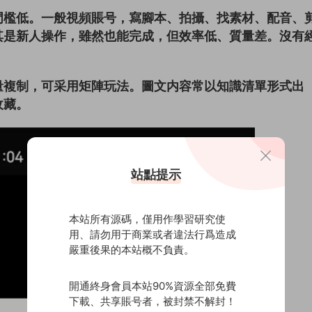
門檻低。一般視頻賬号，寫腳本、拍攝、找素材、配音、
其是新人操作，雖然也能完成，但效率低、質量差。沒有
量複制，可采用矩陣玩法。圖文内容常以知識清單形式出
收藏。
站點提示
本站所有源碼，僅用作學習研究使
用、請勿用于商業或者違法行爲造成
嚴重後果的本站概不負責。
開通終身會員本站90%資源全部免費
下載、共享賬号者，被封禁不解封！