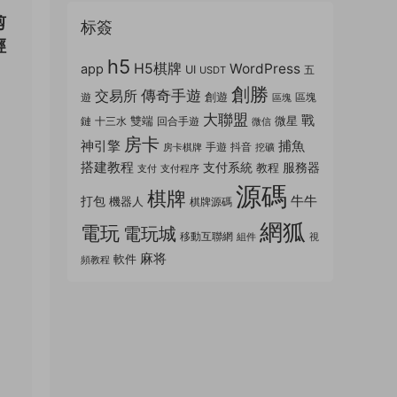
剪
标簽
經
h5
H5棋牌
WordPress
app
UI
五
USDT
創勝
傳奇手遊
交易所
創遊
遊
區塊
區塊
大聯盟
戰
雙端
微星
鏈
十三水
回合手遊
微信
房卡
神引擎
捕魚
手遊
抖音
房卡棋牌
挖礦
搭建教程
支付系統
服務器
教程
支付
支付程序
源碼
棋牌
牛牛
打包
機器人
棋牌源碼
網狐
電玩
電玩城
移動互聯網
組件
視
麻将
軟件
頻教程