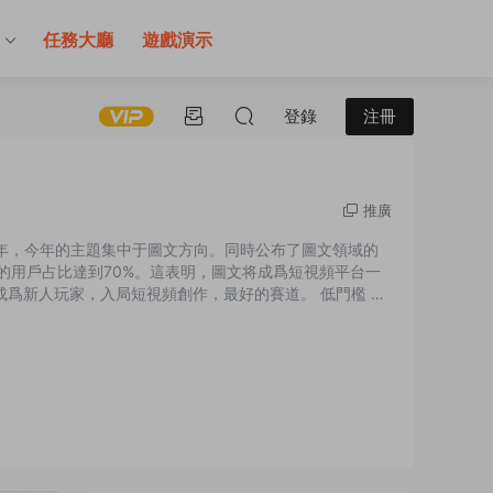
售
任務大廳
遊戲演示
登錄
注冊
推廣
年，今年的主題集中于圖文方向。同時公布了圖文領域的
的用戶占比達到70%。這表明，圖文将成爲短視頻平台一
成爲新人玩家，入局短視頻創作，最好的賽道。 低門檻 在
，寫腳本、拍攝、找素材、配音、剪輯。每個環節都很重
質量差。沒有經過細...