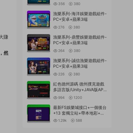
356
380
漁樂系列-海洋娛樂遊戲組件-
PC+安卓+蘋果3端
276
380
大賺
漁樂系列-鼎豐娛樂遊戲組件-
PC+安卓+蘋果3端
264
380
，然
漁樂系列-誠信漁樂遊戲組件-
PC+安卓+蘋果3端
226
380
紅色德州源碼 德州撲克遊戲
多語言版/Unity+JAVA版APP
雙端源碼/中英繁三語言+帶
994
1200
控+帶彩池持倉/完美運行
最新FS娛樂城接口+一個後台
+13 套獨立站+帶本地彩+一
鍵搭建腳本
1.29k
588