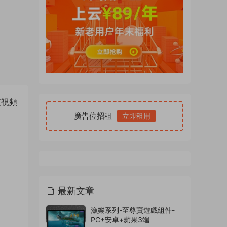
短視頻
廣告位招租
立即租用
最新文章
漁樂系列-至尊寶遊戲組件-
PC+安卓+蘋果3端