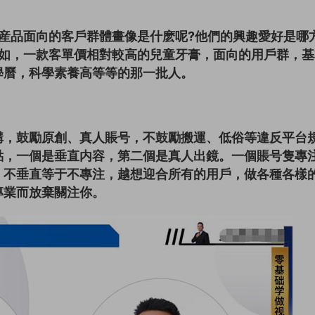
産品面向的客戶群體畫像是什麽呢?他們的興趣愛好是哪
比如，一款客單價相對較高的兒童牙膏，面向的用戶群，基
學曆，科學素養高等等的那一批人。
構，鼓勵原創、真人賬号，不鼓勵搬運、低俗等違反平台
點，一個是垂直内容，第二個是真人出鏡。一個賬号隻專
，不垂直等于不專注，越想迎合所有的用戶，做各種各樣
專業而放棄關注你。