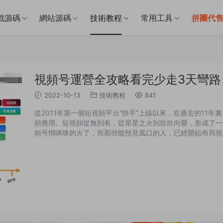
戲源碼
網站源碼
技術教程
常用工具
拼團代
視頻号運營全攻略看完少走3天彎路
2022-10-13
技術教程
841
從2011年第一個短視頻平台“快手”上線以來，在過去的11
頻應用。短視頻從無到有，從星星之火到欣欣向榮，形成了一
頻号悄咪咪的火了，而那些能預見風口的人，已經開始布局視
規律，我們不難發現，任何一個趨勢風口：都有2年的醞釀期
要想牢牢抓住風口，建議從醞釀期就入局，目前關于視頻号的運