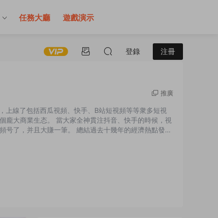
售
任務大廳
遊戲演示
登錄
注冊
推廣
年裏，上線了包括西瓜視頻、快手、B站短視頻等等衆多短視
個龐大商業生态。 當大家全神貫注抖音、快手的時候，視
頻号了，并且大賺一筆。 總結過去十幾年的經濟熱點發展
，第3年爆發，火3年，然後第5年開始變成平穩發展期。
營攻略并不多...