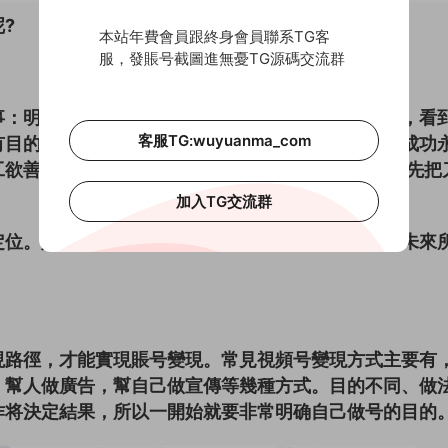
?
本站年費會員跟終身會員聯系TG客
服，發賬号截圖進無憂TG源碼交流群
事：明确視頻号的賬号定位，大多數人都是腦袋一熱，看
客服TG:wuyuanma_com
有目的，走一步看一步，所以大多數人都做不成功，成功
欲善其事，必先利其器;要想砍到柴，割到韭菜，要先把
加入TG交流群
定位。定位定天下，定價定江山，定位決定你視頻号未來
現路徑，才能實現賬号變現。常見視頻号變現方式主要有
，幫人做廣告，幫自己做宣傳等幾種方式。目的不同、做
作将決定結果，所以一開始就要非常明确自己做号的目的