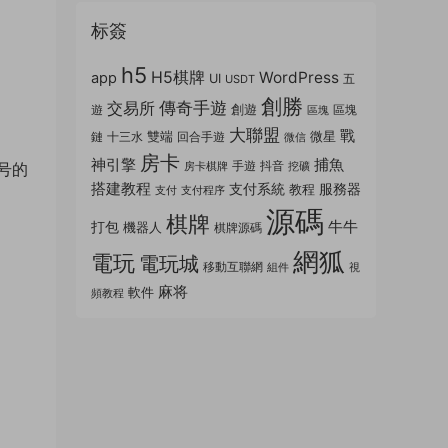
标簽
h5
H5棋牌
WordPress
app
UI
五
USDT
創勝
傳奇手遊
交易所
創遊
遊
區塊
區塊
大聯盟
戰
雙端
微星
鏈
十三水
回合手遊
微信
房卡
神引擎
捕魚
手遊
抖音
房卡棋牌
挖礦
号的
搭建教程
支付系統
服務器
教程
支付
支付程序
源碼
棋牌
牛牛
打包
機器人
棋牌源碼
網狐
電玩
電玩城
移動互聯網
組件
視
麻将
軟件
頻教程