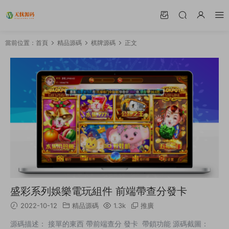
當前位置：
首頁
精品源碼
棋牌源碼
正文
盛彩系列娛樂電玩組件 前端帶查分發卡
2022-10-12
精品源碼
1.3k
推廣
源碼描述： 接單的東西 帶前端查分 發卡 帶鎖功能 源碼截圖：