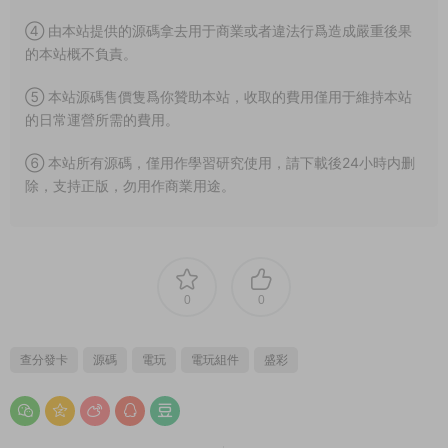
④ 由本站提供的源碼拿去用于商業或者違法行爲造成嚴重後果
的本站概不負責。
⑤ 本站源碼售價隻爲你贊助本站，收取的費用僅用于維持本站
的日常運營所需的費用。
⑥ 本站所有源碼，僅用作學習研究使用，請下載後24小時内删
除，支持正版，勿用作商業用途。
0
0
查分發卡
源碼
電玩
電玩組件
盛彩