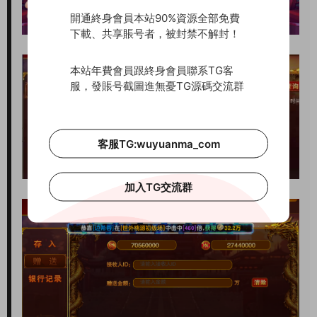
開通終身會員本站90%資源全部免費
下載、共享賬号者，被封禁不解封！
本站年費會員跟終身會員聯系TG客
服，發賬号截圖進無憂TG源碼交流群
客服TG:wuyuanma_com
加入TG交流群