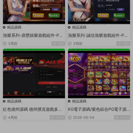
精品源碼
精品源碼
漁樂系列-鼎豐娛樂遊戲組件-PC
漁樂系列-誠信漁樂遊戲組件-PC
+安卓+蘋果3端
+安卓+蘋果3端
3周前
380
3周前
380
精品源碼
精品源碼
紅色德州源碼 德州撲克遊戲多語
KG電子源碼/紫色綜合PG電子源
言版/Unity+JAVA版APP雙端源
碼/老虎機源碼/電玩城源碼/PG遊
4周前
1200
2026-06-04
2000
碼/中英繁三語言+帶控+帶彩池持
戲系統源碼/棋牌捕魚無需接口無
倉/完美運行
需買分