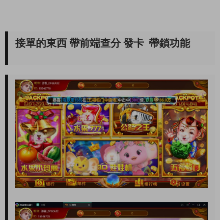
接單的東西 帶前端查分 發卡 帶鎖功能