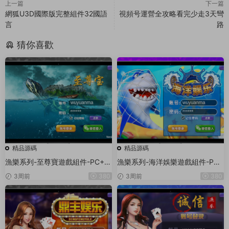
上一篇
下一篇
網狐U3D國際版完整組件32國語
視頻号運營全攻略看完少走3天彎
言
路
猜你喜歡
精品源碼
精品源碼
漁樂系列-至尊寶遊戲組件-PC+安
漁樂系列-海洋娛樂遊戲組件-PC
卓+蘋果3端
+安卓+蘋果3端
3周前
380
3周前
380