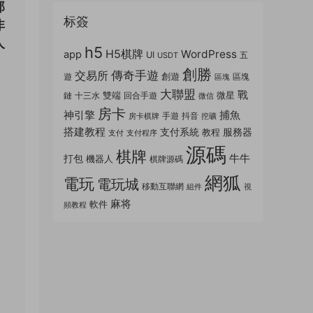
那
标簽
非
人
h5
H5棋牌
WordPress
app
UI
五
USDT
創勝
傳奇手遊
交易所
創遊
遊
區塊
區塊
大聯盟
戰
雙端
微星
鏈
十三水
回合手遊
微信
房卡
神引擎
捕魚
手遊
抖音
房卡棋牌
挖礦
搭建教程
支付系統
服務器
教程
支付
支付程序
源碼
棋牌
牛牛
打包
機器人
棋牌源碼
網狐
電玩
電玩城
移動互聯網
組件
視
麻将
軟件
頻教程