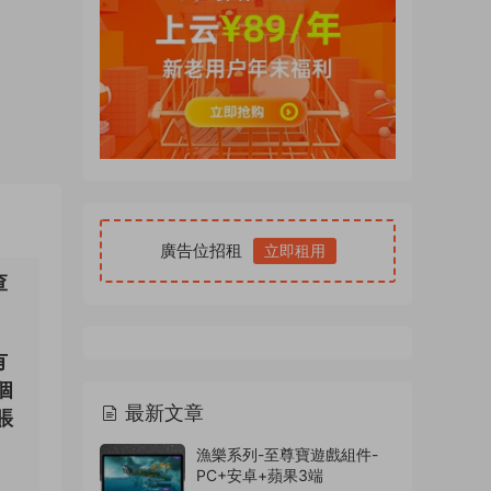
廣告位招租
立即租用
查
。
有
個
最新文章
賬
漁樂系列-至尊寶遊戲組件-
PC+安卓+蘋果3端