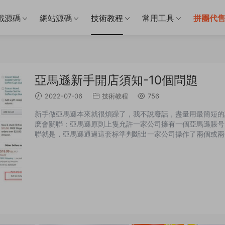
戲源碼
網站源碼
技術教程
常用工具
拼團代
亞馬遜新手開店須知-10個問題
2022-07-06
技術教程
756
新手做亞馬遜本來就很煩躁了，我不說廢話，盡量用最簡短的語
麽會關聯：亞馬遜原則上隻允許一家公司擁有一個亞馬遜賬号
聯就是，亞馬遜通過這套标準判斷出一家公司操作了兩個或兩
你的賬号，一旦他發現你的不同賬号，再賣相同的産品，有重
的Listing，不删除的話，亞馬遜會将兩個賬号都強制關掉;另外