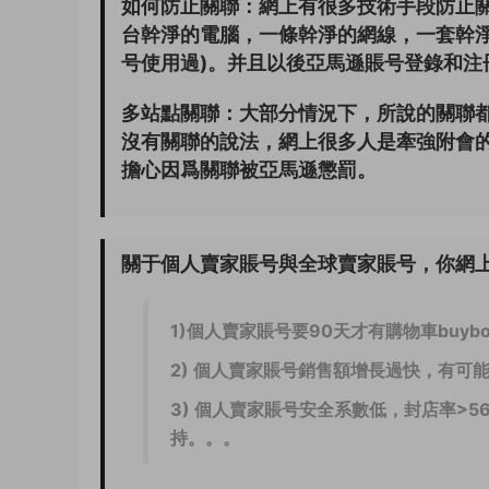
如何防止關聯：
網上有很多技術手段防止
台幹淨的電腦，一條幹淨的網線，一套幹
号使用過)。并且以後亞馬遜賬号登錄和
多站點關聯：
大部分情況下，所說的關聯
沒有關聯的說法，網上很多人是牽強附會
擔心因爲關聯被亞馬遜懲罰。
關于個人賣家賬号與全球賣家賬号，你網
1)個人賣家賬号要90天才有購物車buyb
2) 個人賣家賬号銷售額增長過快，有可能
3) 個人賣家賬号安全系數低，封店率>
持。。。