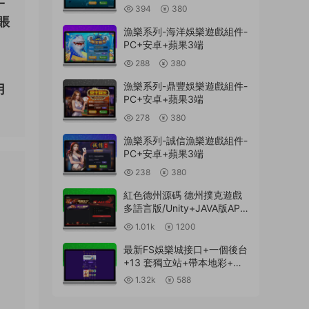
一
394
380
賬
漁樂系列-海洋娛樂遊戲組件-
PC+安卓+蘋果3端
288
380
，
漁樂系列-鼎豐娛樂遊戲組件-
用
PC+安卓+蘋果3端
278
380
漁樂系列-誠信漁樂遊戲組件-
PC+安卓+蘋果3端
238
380
紅色德州源碼 德州撲克遊戲
多語言版/Unity+JAVA版APP
雙端源碼/中英繁三語言+帶
1.01k
1200
控+帶彩池持倉/完美運行
最新FS娛樂城接口+一個後台
+13 套獨立站+帶本地彩+一
鍵搭建腳本
1.32k
588