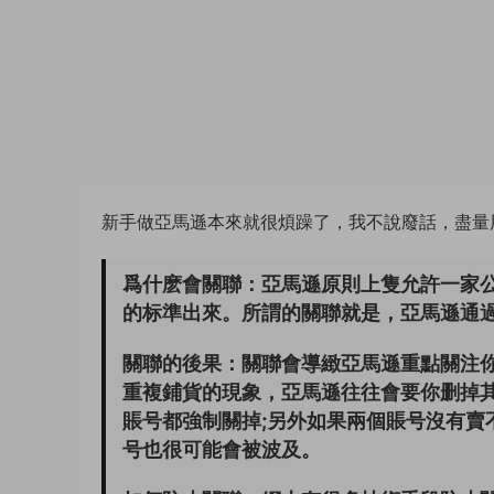
新手做亞馬遜本來就很煩躁了，我不說廢話，盡量
爲什麽會關聯：
亞馬遜原則上隻允許一家
的标準出來。所謂的關聯就是，亞馬遜通
關聯的後果：
關聯會導緻亞馬遜重點關注
重複鋪貨的現象，亞馬遜往往會要你删掉其中
賬号都強制關掉;另外如果兩個賬号沒有賣
号也很可能會被波及。