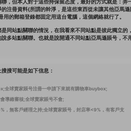
關聯，但本人對于這些持保留态度，最好的方式就是：弄
淨的注冊資料(所謂的幹淨，是這些東西從未讓其他亞馬遜
注冊用的郵箱登錄都固定用這台電腦，這個網絡就行了。
都是同站點關聯的情況，在我看來不同站點是彼此獨立的
的說多站點關聯。也就是說開通不同站點亞馬遜賬号，不
上搜搜可能是如下信息：
ox;全球賣家賬号注冊一申請下來就有購物車buybox;
會導緻審核;全球賣家賬号不會;
56%，無客戶經理之持;全球賣家賬号，封店率<9%，有客戶支