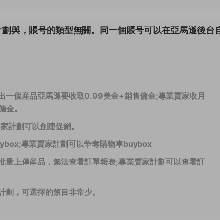
計劃與，賬号的類型無關。同一個賬号可以在亞馬遜後台
一個産品亞馬遜要收取0.99美金+銷售傭金;專業賣家收月
售傭金。
賣家計劃可以創建促銷。
box;專業賣家計劃可以争奪購物車buybox
批量上傳産品，無法查看訂單報表;專業賣家計劃可以查看訂
計劃，可選擇的類目非常少。