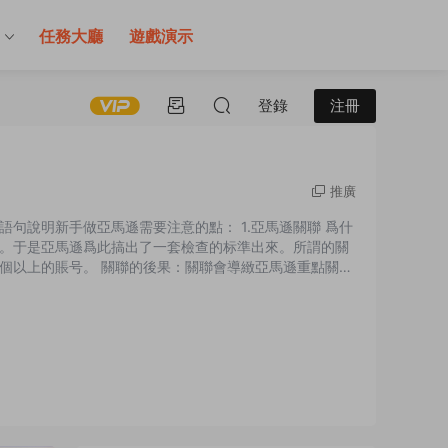
售
任務大廳
遊戲演示
登錄
注冊
推廣
句說明新手做亞馬遜需要注意的點： 1.亞馬遜關聯 爲什
。于是亞馬遜爲此搞出了一套檢查的标準出來。所謂的關
個以上的賬号。 關聯的後果：關聯會導緻亞馬遜重點關注
複鋪貨的現象，亞馬遜往往會要你删掉其中一個賬号所有
如果兩個賬号...