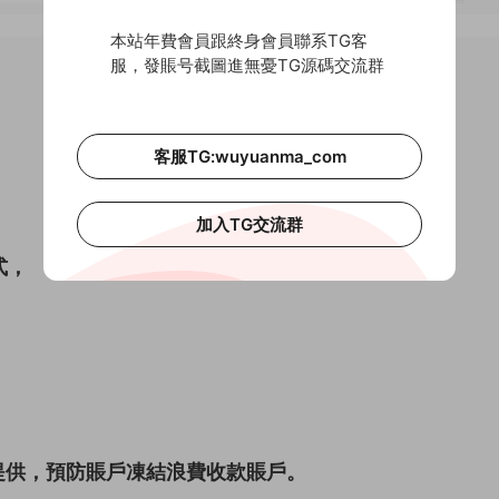
本站年費會員跟終身會員聯系TG客
服，發賬号截圖進無憂TG源碼交流群
客服TG:wuyuanma_com
，
加入TG交流群
式，
提供，預防賬戶凍結浪費收款賬戶。