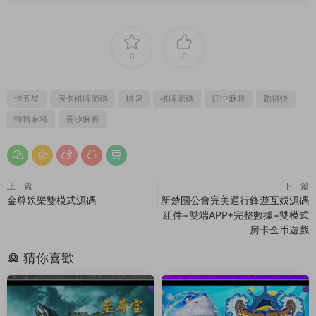
0
0
卡五星
房卡棋牌源碼
棋牌
棋牌源碼
紅中麻将
跑得快
轉轉麻将
長沙麻将
上一篇
下一篇
金尊娛樂雙模式源碼
新楚國公會完美運行鋒遊互娛源碼
組件+雙端APP+完整數據+雙模式
房卡金币遊戲
猜你喜歡