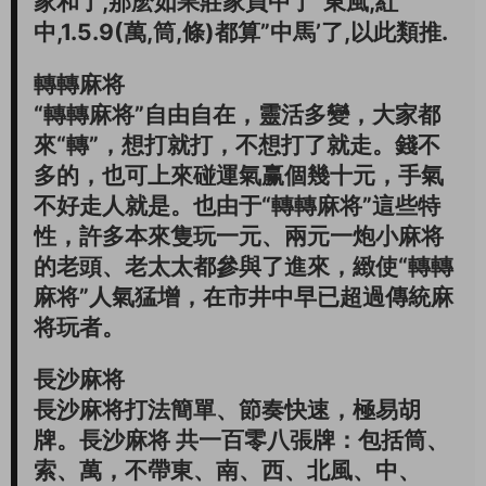
家和了,那麽如果莊家買中了”東風,紅
中,1.5.9(萬,筒,條)都算”中馬’了,以此類推.
轉轉麻将
“轉轉麻将”自由自在，靈活多變，大家都
來“轉”，想打就打，不想打了就走。錢不
多的，也可上來碰運氣赢個幾十元，手氣
不好走人就是。也由于“轉轉麻将”這些特
性，許多本來隻玩一元、兩元一炮小麻将
的老頭、老太太都參與了進來，緻使“轉轉
麻将”人氣猛增，在市井中早已超過傳統麻
将玩者。
長沙麻将
長沙麻将打法簡單、節奏快速，極易胡
牌。長沙麻将 共一百零八張牌：包括筒、
索、萬，不帶東、南、西、北風、中、