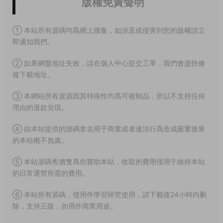
版權免責聲明
① 本站所有源碼均爲網上搜集，如涉及或侵害到您的版權請立
即通知我們。
② 如果網盤地址失效，請在個人中心提交工單，我們會盡快修
複下載地址。
③ 本網站所有資源因其特殊性均爲可複制品，所以不支持任何
理由的退款兌現。
④ 由本站提供的源碼拿去用于商業或者違法行爲造成嚴重後果
的本站概不負責。
⑤ 本站源碼售價隻爲你贊助本站，收取的費用僅用于維持本站
的日常運營所需的費用。
⑥ 本站所有源碼，僅用作學習研究使用，請下載後24小時内删
除，支持正版，勿用作商業用途。