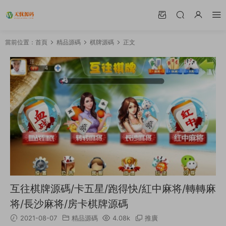
當前位置：
首頁
精品源碼
棋牌源碼
正文
互往棋牌源碼/卡五星/跑得快/紅中麻将/轉轉麻
将/長沙麻将/房卡棋牌源碼
2021-08-07
精品源碼
4.08k
推廣