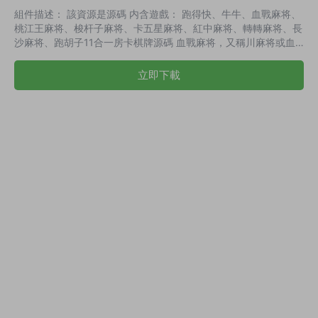
組件描述： 該資源是源碼 内含遊戲： 跑得快、牛牛、血戰麻将、
桃江王麻将、梭杆子麻将、卡五星麻将、紅中麻将、轉轉麻将、長
沙麻将、跑胡子11合一房卡棋牌源碼 血戰麻将，又稱川麻将或血
戰到底，是四川的本地麻将遊戲，是當地一款具有濃郁地方色彩的
麻将遊戲。以血戰模式進行遊戲，胡牌時沒有番數限制，在每盤中
立即下載
一家和牌後牌局并不結束，而是直到和走三家或抓光牌爲止。 桃
江王麻将是一款大家都愛玩的湖南桃江地方麻将遊戲，内含桃江麻
将、王麻将、湖南麻将等多種遊戲模式. 卡五星，是麻将的一種玩
法，也叫卡五心，由随州拳打腳...