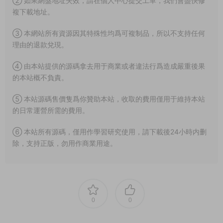
② 如果網盤地址失效，請在個人中心提交工單，我們會盡快修
複下載地址。
③ 本網站所有資源因其特殊性均爲可複制品，所以不支持任何
理由的退款兌現。
④ 由本站提供的源碼拿去用于商業或者違法行爲造成嚴重後果
的本站概不負責。
⑤ 本站源碼售價隻爲你贊助本站，收取的費用僅用于維持本站
的日常運營所需的費用。
⑥ 本站所有源碼，僅用作學習研究使用，請下載後24小時内删
除，支持正版，勿用作商業用途。
0
0