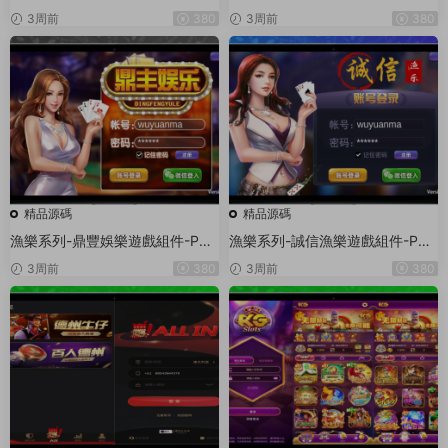
卓+蘋果3端
+安卓+蘋果3端
3周前
380
3周前
380
精品源碼
精品源碼
漁樂系列-鼎豐娛樂遊戲組件-PC
漁樂系列-誠信漁樂遊戲組件-PC
+安卓+蘋果3端
+安卓+蘋果3端
3周前
380
3周前
380