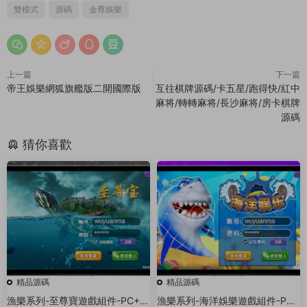
雙模式
源碼
金尊娛樂
上一篇
下一篇
帝王娛樂網狐旗艦版二開國際版
互往棋牌源碼/卡五星/跑得快/紅中
麻将/轉轉麻将/長沙麻将/房卡棋牌
源碼
猜你喜歡
精品源碼
精品源碼
漁樂系列-至尊寶遊戲組件-PC+安
漁樂系列-海洋娛樂遊戲組件-PC