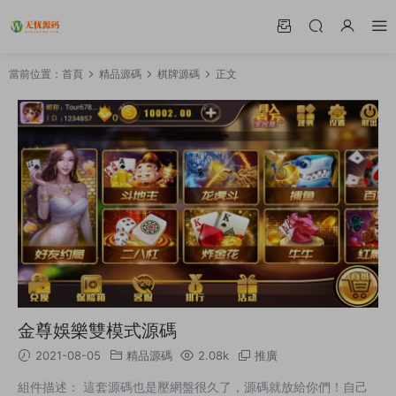
當前位置：
首頁
精品源碼
棋牌源碼
正文
金尊娛樂雙模式源碼
2021-08-05
精品源碼
2.08k
推廣
組件描述： 這套源碼也是壓網盤很久了，源碼就放給你們！自己