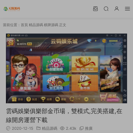
當前位置：
首頁
精品源碼
棋牌源碼
正文
雲碼娛樂俱樂部金币場，雙模式,完美搭建,在
線開房運營下載
2020-12-15
精品源碼
2.43k
推廣