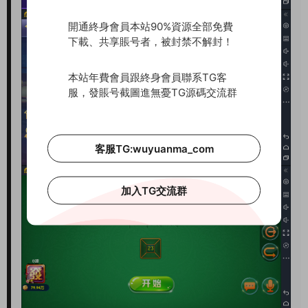
開通終身會員本站90%資源全部免費
下載、共享賬号者，被封禁不解封！
本站年費會員跟終身會員聯系TG客
服，發賬号截圖進無憂TG源碼交流群
客服TG:wuyuanma_com
加入TG交流群