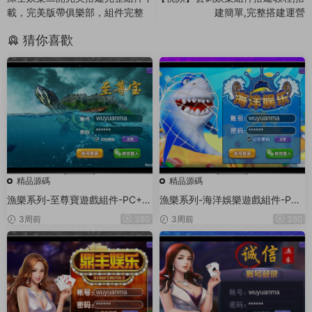
載，完美版帶俱樂部，組件完整
建簡單,完整搭建運營
猜你喜歡
精品源碼
精品源碼
漁樂系列-至尊寶遊戲組件-PC+安
漁樂系列-海洋娛樂遊戲組件-PC
卓+蘋果3端
+安卓+蘋果3端
3周前
380
3周前
380