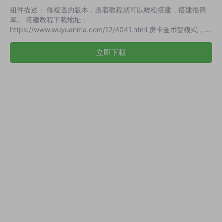
組件描述： 修複過的版本，跟着教程就可以輕松搭建，搭建很簡
單。 搭建教程下載地址：
https://www.wuyuanma.com/12/4041.html 房卡金币雙模式，還
不錯，遊戲很多。 捕魚，牛牛，鬥地主，金花都不錯，雙模式+俱
樂部模式，還是可以的。 演示截圖：
立即下載