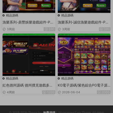
精品源碼
精品源碼
漁樂系列-鼎豐娛樂遊戲組件-PC
漁樂系列-誠信漁樂遊戲組件-PC
+安卓+蘋果3端
+安卓+蘋果3端
3周前
380
3周前
380
精品源碼
精品源碼
紅色德州源碼 德州撲克遊戲多語
KG電子源碼/紫色綜合PG電子源
言版/Unity+JAVA版APP雙端源
碼/老虎機源碼/電玩城源碼/PG遊
4周前
1200
2026-06-04
2000
碼/中英繁三語言+帶控+帶彩池持
戲系統源碼/棋牌捕魚無需接口無
倉/完美運行
需買分
© 2018-2026 Theme by -
無憂源碼
& Wuyuanma.Com Theme. All rights