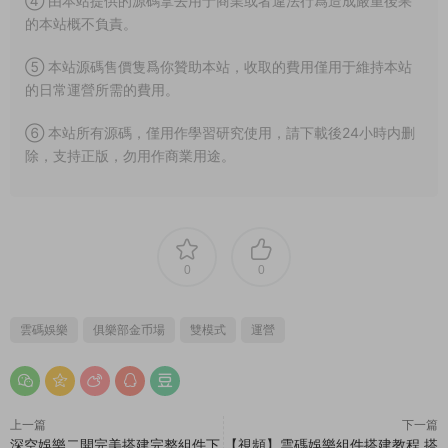
④ 由本站提供的源碼拿去用于商業或者違法行爲造成嚴重後果
的本站概不負責。
⑤ 本站源碼售價隻爲你贊助本站，收取的費用僅用于維持本站
的日常運營所需的費用。
⑥ 本站所有源碼，僅用作學習研究使用，請下載後24小時内删
除，支持正版，勿用作商業用途。
0
0
雲碼娛樂
俱樂部金币場
雙模式
運營
上一篇
下一篇
深空娛樂二開完美搭建完整組件下
【視頻】雲碼娛樂組件搭建教程,搭