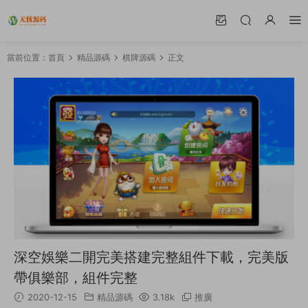
當前位置：
首頁
精品源碼
棋牌源碼
正文
深空娛樂二開完美搭建完整組件下載，完美版
帶俱樂部，組件完整
2020-12-15
精品源碼
3.18k
推廣