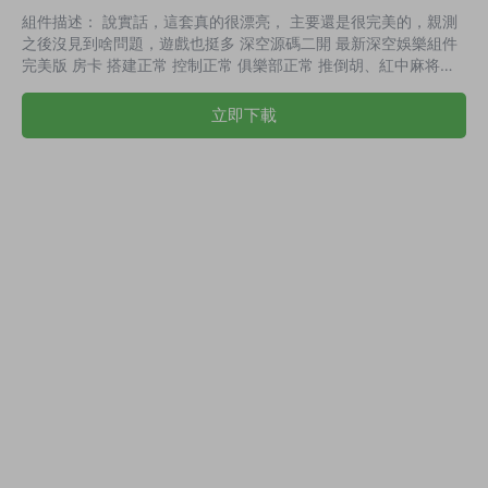
組件描述： 說實話，這套真的很漂亮， 主要還是很完美的，親測
之後沒見到啥問題，遊戲也挺多 深空源碼二開 最新深空娛樂組件
完美版 房卡 搭建正常 控制正常 俱樂部正常 推倒胡、紅中麻将、
炸金花、搶莊鬥牛、千分牛牛、跑得快、劃水麻将、廣東麻将、江
西麻将等等很多 帶有詳細教程，非常簡單， 小白也能上手。 搭建
立即下載
正常 控制正常 俱樂部正常 内含遊戲：推倒胡、紅中麻将、炸金
花、搶莊鬥牛、千分牛牛、跑得快、劃水麻将、廣東麻将、江西麻
将 演示截圖：