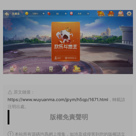
原文鏈接：
https://www.wuyuanma.com/jpym/h5qp/1671.html
，轉載請
注明出處。
版權免責聲明
① 本站所有源碼均爲網上搜集，如涉及或侵害到您的版權請立
即通知我們。
② 如果網盤地址失效，請在個人中心提交工單，我們會盡快修
複下載地址。
③ 本網站所有資源因其特殊性均爲可複制品，所以不支持任何
理由的退款兌現。
④ 由本站提供的源碼拿去用于商業或者違法行爲造成嚴重後果
的本站概不負責。