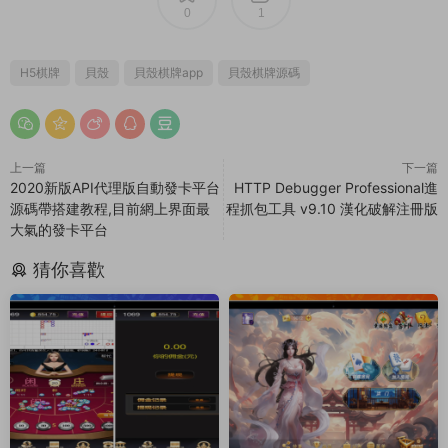
大氣的發卡平台
猜你喜歡
精品源碼
精品源碼
H5百家樂帶網頁注冊版本源碼
洪門遊戲房卡唯一支持負分版全
+搭建教程
套服務器打包H5版
2026-04-27
380
2025-08-30
380