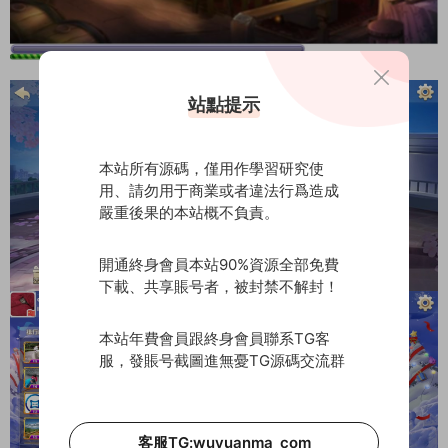
站點提示
本站所有源碼，僅用作學習研究使
用、請勿用于商業或者違法行爲造成
嚴重後果的本站概不負責。
開通終身會員本站90%資源全部免費
下載、共享賬号者，被封禁不解封！
本站年費會員跟終身會員聯系TG客
服，發賬号截圖進無憂TG源碼交流群
客服TG:wuyuanma_com