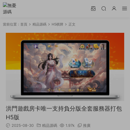
當前位置：
首頁
精品源碼
H5棋牌
正文
洪門遊戲房卡唯一支持負分版全套服務器打包
H5版
2025-08-30
精品源碼
1.97k
推廣