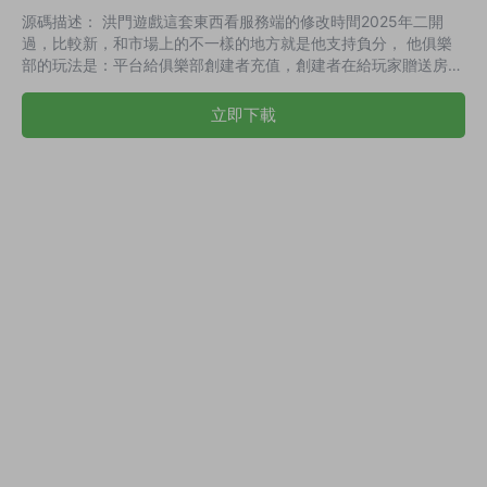
源碼描述： 洪門遊戲這套東西看服務端的修改時間2025年二開
過，比較新，和市場上的不一樣的地方就是他支持負分， 他俱樂
部的玩法是：平台給俱樂部創建者充值，創建者在給玩家贈送房卡
才能進房間玩，分不用充值，直接就是負分。 這種模式就是直接
賣房卡或者類似 之前的那種神獸大廳。 内含遊戲：德州撲克，鬥
立即下載
地主，鬥公牛，福建十三水，紅中麻将，跑得快，山西扣點點，十
三張，血戰麻将，炸金花 演示錄屏：