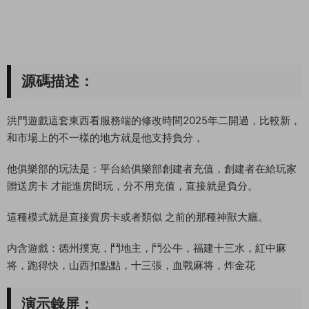
源碼描述：
洪門遊戲這套東西看服務端的修改時間2025年二開過，比較新，
和市場上的不一樣的地方就是他支持負分，
他俱樂部的玩法是：平台給俱樂部創建者充值，創建者在給玩家
贈送房卡 才能進房間玩，分不用充值，直接就是負分。
這種模式就是直接賣房卡或者類似 之前的那種神獸大廳。
内含遊戲：德州撲克，鬥地主，鬥公牛，福建十三水，紅中麻
将，跑得快，山西扣點點，十三張，血戰麻将，炸金花
演示錄屏：