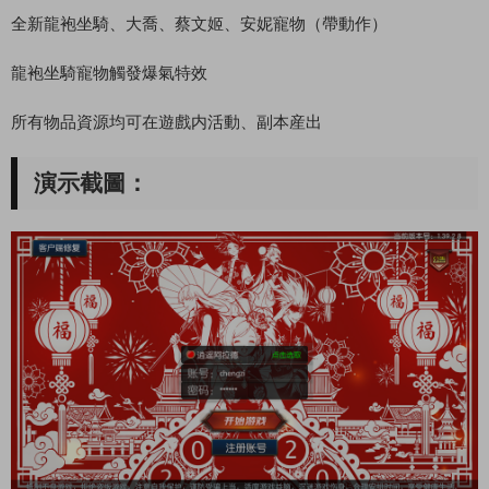
全新龍袍坐騎、大喬、蔡文姬、安妮寵物（帶動作）
龍袍坐騎寵物觸發爆氣特效
所有物品資源均可在遊戲内活動、副本産出
演示截圖：