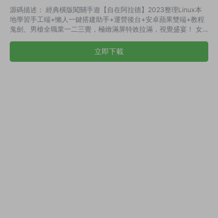
源碼描述： 經典橫版闖關手遊【自在阿拉德】2023整理Linux本
地學習手工端+懶人一鍵搭建助手+運營後台+安卓蘋果雙端+教程
鬼劍、男槍全職業一二三覺，極緻滿屏特效拉滿，視覺盛宴！ 女
槍、格鬥、神谕、法師全職業一二覺 橙色光環觸發聚光燈特效 滿
級飛升武器觸發殘影特效 全新光環、模式專屬稱号 全新龍袍坐
立即下載
騎、大喬、蔡文姬、安妮寵物（帶動作） 龍袍坐騎寵物觸發爆氣
特效 所有物品資源均可在遊戲内活動、副本産出 演示截圖：