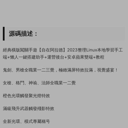
源碼描述：
經典橫版闖關手遊【自在阿拉德】2023整理Linux本地學習手工
端+懶人一鍵搭建助手+運營後台+安卓蘋果雙端+教程
鬼劍、男槍全職業一二三覺，極緻滿屏特效拉滿，視覺盛宴！
女槍、格鬥、神谕、法師全職業一二覺
橙色光環觸發聚光燈特效
滿級飛升武器觸發殘影特效
全新光環、模式專屬稱号