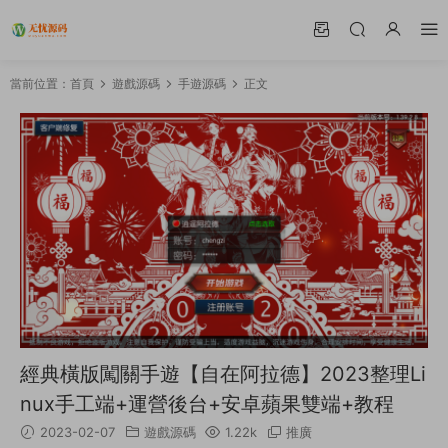
當前位置：
首頁
遊戲源碼
手遊源碼
正文
經典橫版闖關手遊【自在阿拉德】2023整理Li
nux手工端+運營後台+安卓蘋果雙端+教程
2023-02-07
遊戲源碼
1.22k
推廣