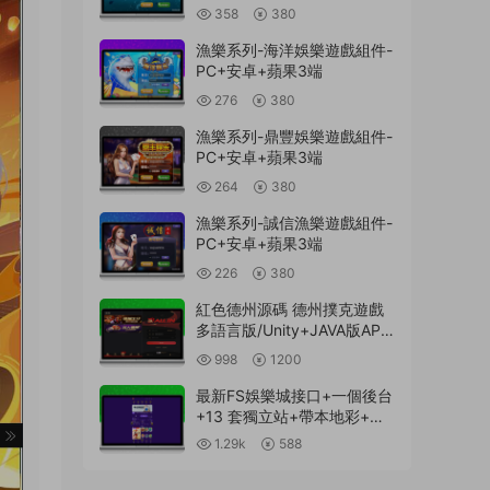
358
380
漁樂系列-海洋娛樂遊戲組件-
PC+安卓+蘋果3端
276
380
漁樂系列-鼎豐娛樂遊戲組件-
PC+安卓+蘋果3端
264
380
漁樂系列-誠信漁樂遊戲組件-
PC+安卓+蘋果3端
226
380
紅色德州源碼 德州撲克遊戲
多語言版/Unity+JAVA版APP
雙端源碼/中英繁三語言+帶
998
1200
控+帶彩池持倉/完美運行
最新FS娛樂城接口+一個後台
+13 套獨立站+帶本地彩+一
鍵搭建腳本
1.29k
588