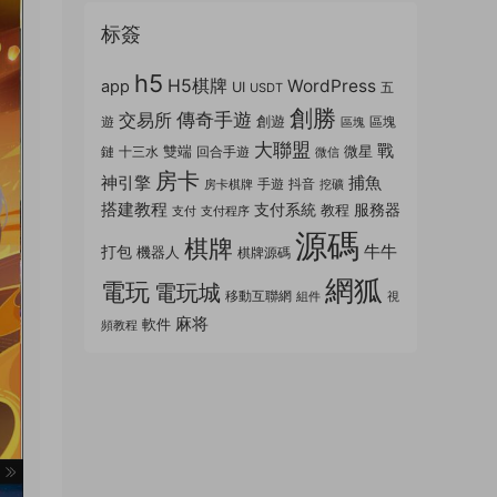
标簽
h5
H5棋牌
WordPress
app
UI
五
USDT
創勝
傳奇手遊
交易所
創遊
遊
區塊
區塊
大聯盟
戰
雙端
微星
鏈
十三水
回合手遊
微信
房卡
神引擎
捕魚
手遊
抖音
房卡棋牌
挖礦
搭建教程
支付系統
服務器
教程
支付
支付程序
源碼
棋牌
牛牛
打包
機器人
棋牌源碼
網狐
電玩
電玩城
移動互聯網
組件
視
麻将
軟件
頻教程