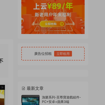
廣告位招租
立即租用
不
最新文章
漁樂系列-至尊寶遊戲組件-
PC+安卓+蘋果3端