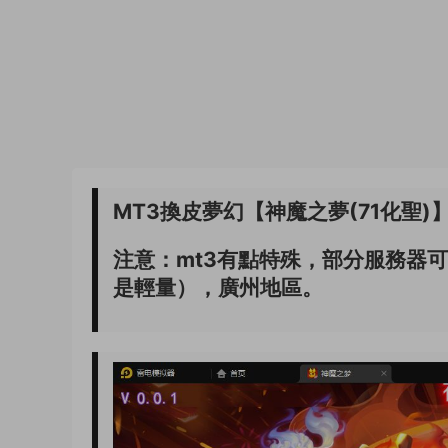
MT3換皮夢幻【神魔之夢(71化聖)】
注意：mt3有點特殊，部分服務器
是輕量），廣州地區。