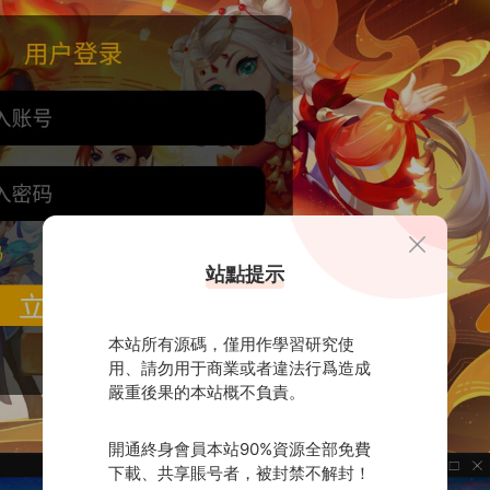
站點提示
本站所有源碼，僅用作學習研究使
用、請勿用于商業或者違法行爲造成
嚴重後果的本站概不負責。
開通終身會員本站90%資源全部免費
下載、共享賬号者，被封禁不解封！