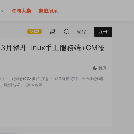
售
任務大廳
遊戲演示
登錄
注冊
3月整理Linux手工服務端+GM後
推廣
nux手工服務端+GM後台 注意：mt3有點特殊，部分服務器
，廣州地區。 演示截圖：