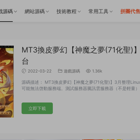
戲源碼
網站源碼
技術教程
常用工具
拼團代
MT3換皮夢幻【神魔之夢(71化聖)】
台
2022-03-22
遊戲源碼
1.36k
源碼描述： MT3換皮夢幻【神魔之夢(71化聖)】3月整理Li
可能無法啓動服務端。測試服務器騰訊雲服務器（不是輕量）
立即下載