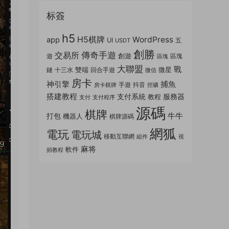
标簽
h5
H5棋牌
WordPress
app
UI
五
USDT
創勝
傳奇手遊
交易所
創遊
遊
區塊
區塊
大聯盟
戰
雙端
微星
鏈
十三水
回合手遊
微信
房卡
神引擎
捕魚
手遊
抖音
房卡棋牌
挖礦
搭建教程
支付系統
服務器
教程
支付
支付程序
源碼
棋牌
牛牛
打包
機器人
棋牌源碼
網狐
電玩
電玩城
移動互聯網
組件
視
麻将
軟件
頻教程