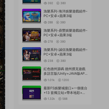
392
380
漁樂系列-海洋娛樂遊戲組件-
PC+安卓+蘋果3端
288
380
漁樂系列-鼎豐娛樂遊戲組件-
PC+安卓+蘋果3端
278
380
漁樂系列-誠信漁樂遊戲組件-
PC+安卓+蘋果3端
238
380
紅色德州源碼 德州撲克遊戲
多語言版/Unity+JAVA版APP
雙端源碼/中英繁三語言+帶
1.01k
1200
控+帶彩池持倉/完美運行
最新FS娛樂城接口+一個後台
+13 套獨立站+帶本地彩+一
鍵搭建腳本
1.32k
588