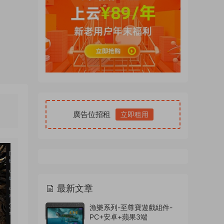
廣告位招租
立即租用
最新文章
漁樂系列-至尊寶遊戲組件-
PC+安卓+蘋果3端