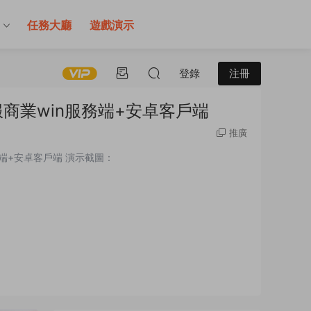
售
任務大廳
遊戲演示
登錄
注冊
商業win服務端+安卓客戶端
推廣
端+安卓客戶端 演示截圖：