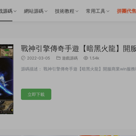
戲源碼
網站源碼
技術教程
常用工具
拼團代
戰神引擎傳奇手遊【暗黑火龍】開服
2022-03-05
遊戲源碼
1.54k
源碼描述： 戰神引擎傳奇手遊【暗黑火龍】開服商業win服務
立即下載