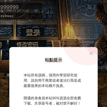
站點提示
本站所有源碼，僅用作學習研究使
用、請勿用于商業或者違法行爲造成
嚴重後果的本站概不負責。
開通終身會員本站90%資源全部免費
下載、共享賬号者，被封禁不解封！