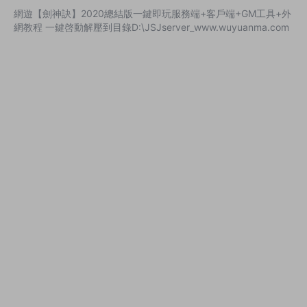
網遊【劍神訣】2020總結版一鍵即玩服務端+客戶端+GM工具+外
網教程 一鍵啓動解壓到目錄D:\JSJserver_www.wuyuanma.com