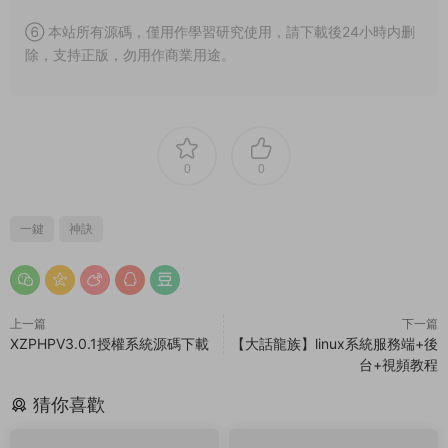
⑥ 本站所有源碼，僅用作學習研究使用，請下載後24小時内删
除，支持正版，勿用作商業用途。
0
0
一鍵
神訣
上一篇
下一篇
XZPHPV3.0.1授權系統源碼下載
【大話龍族】linux系統服務端+後
台+視頻教程
猜你喜歡