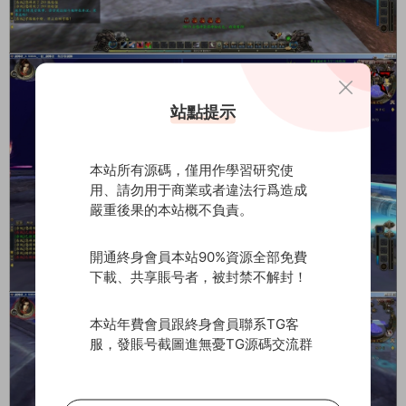
站點提示
本站所有源碼，僅用作學習研究使
用、請勿用于商業或者違法行爲造成
嚴重後果的本站概不負責。
開通終身會員本站90%資源全部免費
下載、共享賬号者，被封禁不解封！
本站年費會員跟終身會員聯系TG客
服，發賬号截圖進無憂TG源碼交流群