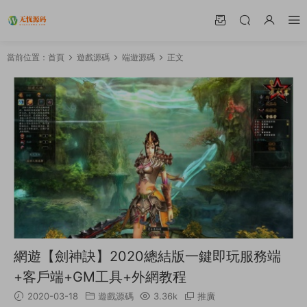
當前位置：
首頁
遊戲源碼
端遊源碼
正文
網遊【劍神訣】2020總結版一鍵即玩服務端
+客戶端+GM工具+外網教程
2020-03-18
遊戲源碼
3.36k
推廣