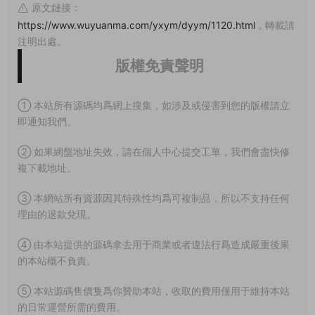
原文鏈接：
https://www.wuyuanma.com/yxym/dyym/1120.html
，轉載請
注明出處。
版權免責聲明
① 本站所有源碼均爲網上搜集，如涉及或侵害到您的版權請立
即通知我們。
② 如果網盤地址失效，請在個人中心提交工單，我們會盡快修
複下載地址。
③ 本網站所有資源因其特殊性均爲可複制品，所以不支持任何
理由的退款兌現。
④ 由本站提供的源碼拿去用于商業或者違法行爲造成嚴重後果
的本站概不負責。
⑤ 本站源碼售價隻爲你贊助本站，收取的費用僅用于維持本站
的日常運營所需的費用。