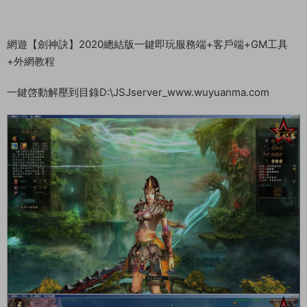
網遊【劍神訣】2020總結版一鍵即玩服務端+客戶端+GM工具
+外網教程
一鍵啓動解壓到目錄D:\JSJserver_www.wuyuanma.com