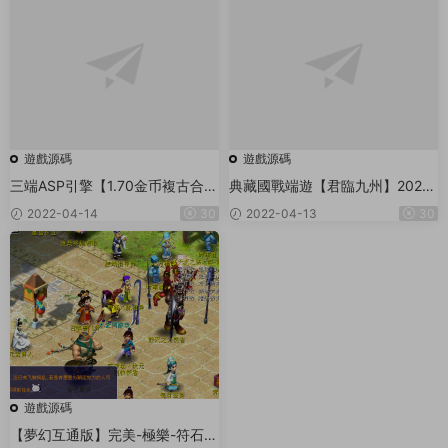
遊戲源碼
遊戲源碼
三端ASP引擎【1.70金币複古合
典藏國戰端遊【君臨九州】2022
擊】單機半手工一鍵即玩服務端
整理Win一鍵即玩服務端+GM充值
2022-04-14
30
2022-04-13
30
+假人陪玩
+解包工具
遊戲源碼
【夢幻互通版】完美-極樂-符石三