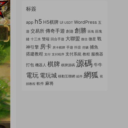
标簽
h5
H5棋牌
WordPress
app
UI
五
USDT
創勝
傳奇手遊
交易所
創遊
遊
區塊
區塊
大聯盟
戰
雙端
微星
鏈
十三水
回合手遊
微信
房卡
神引擎
捕魚
手遊
抖音
房卡棋牌
挖礦
搭建教程
支付系統
服務器
教程
支付
支付程序
源碼
棋牌
牛牛
打包
機器人
棋牌源碼
網狐
電玩
電玩城
移動互聯網
組件
視
麻将
軟件
頻教程