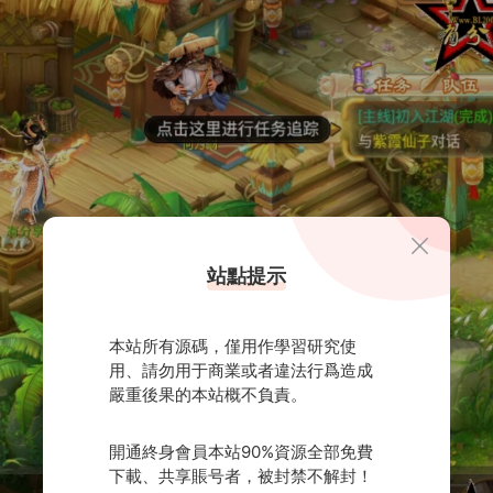
站點提示
本站所有源碼，僅用作學習研究使
用、請勿用于商業或者違法行爲造成
嚴重後果的本站概不負責。
開通終身會員本站90%資源全部免費
下載、共享賬号者，被封禁不解封！