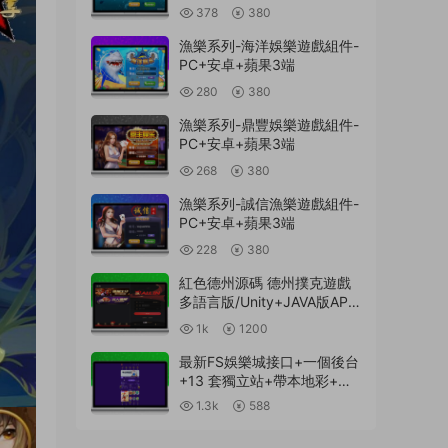
378
380
漁樂系列-海洋娛樂遊戲組件-
PC+安卓+蘋果3端
280
380
漁樂系列-鼎豐娛樂遊戲組件-
PC+安卓+蘋果3端
268
380
漁樂系列-誠信漁樂遊戲組件-
PC+安卓+蘋果3端
228
380
紅色德州源碼 德州撲克遊戲
多語言版/Unity+JAVA版APP
雙端源碼/中英繁三語言+帶
1k
1200
控+帶彩池持倉/完美運行
最新FS娛樂城接口+一個後台
+13 套獨立站+帶本地彩+一
鍵搭建腳本
1.3k
588