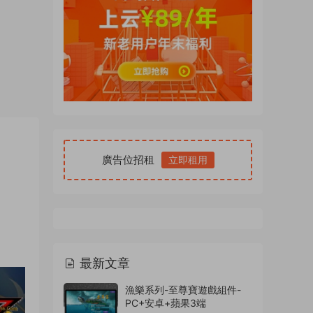
廣告位招租
立即租用
最新文章
漁樂系列-至尊寶遊戲組件-
PC+安卓+蘋果3端