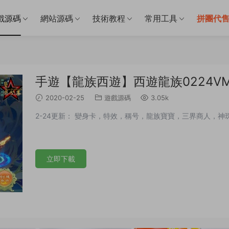
戲源碼
網站源碼
技術教程
常用工具
拼團代
手遊【龍族西遊】西遊龍族0224V
2020-02-25
遊戲源碼
3.05k
2-24更新： 變身卡，特效，稱号，龍族寶寶，三界商人，
立即下載