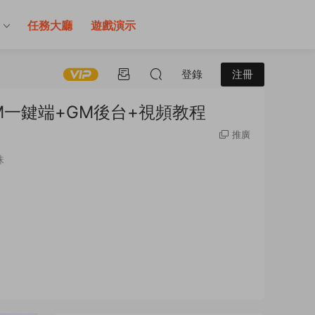
售
任務大廳
遊戲演示
登錄
注冊
M一鍵端+GM後台+視頻教程
推廣
神珠