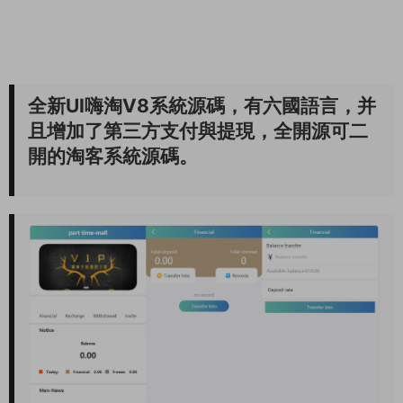
全新UI嗨淘V8系統源碼，有六國語言，并
且增加了第三方支付與提現，全開源可二
開的淘客系統源碼。