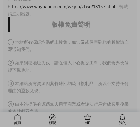
https://www.wuyuanma.com/wzym/zbsc/18157.html
，轉載
請注明出處。
版權免責聲明
① 本站所有源碼均爲網上搜集，如涉及或侵害到您的版權請立
即通知我們。
② 如果網盤地址失效，請在個人中心提交工單，我們會盡快修
複下載地址。
③ 本網站所有資源因其特殊性均爲可複制品，所以不支持任何
理由的退款兌現。
④ 由本站提供的源碼拿去用于商業或者違法行爲造成嚴重後果
的本站概不負責。
首頁
發現
VIP
我的
⑤ 本站源碼售價隻爲你贊助本站，收取的費用僅用于維持本站
的日常運營所需的費用。
我的