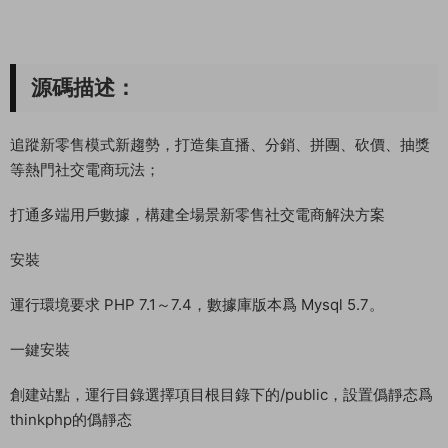
源碼描述：
追蹤新零售模式新趨勢，打造集直播、分銷、拼團、砍價、抽獎
等熱門社交電商玩法；
打通多端用戶數據，構建全場景新零售社交電商解決方案
安裝
運行環境要求 PHP 7.1～7.4，數據庫版本爲 Mysql 5.7。
一鍵安裝
創建站點，運行目錄選擇項目根目錄下的/public，設置僞靜态爲
thinkphp的僞靜态