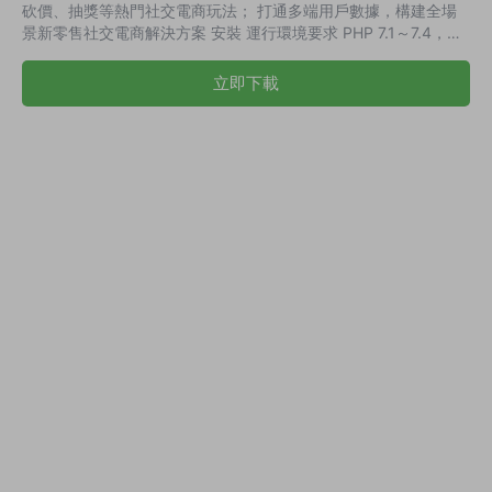
砍價、抽獎等熱門社交電商玩法； 打通多端用戶數據，構建全場
景新零售社交電商解決方案 安裝 運行環境要求 PHP 7.1～7.4，數
據庫版本爲 Mysql 5.7。 一鍵安裝 創建站點，運行目錄選擇項目
根目錄下的/public，設置僞靜态爲thinkphp的僞靜态 在浏覽器中
立即下載
輸入你的域名或IP, 安裝程序會自動執行安裝。期間系統會提醒你
輸入數據庫信息以完成安裝，安裝完成後建議删除install目錄下
index.php文件或将其改名… 演示截...