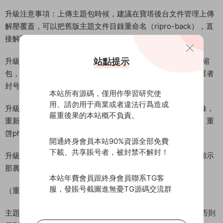
升級注意事項：上傳主題包時候，建議在寶塔後台文件管理上傳
解壓覆蓋，可以把舊版主題文件目錄重命名（ripro-back），直
接解壓新版本壓縮包！
站點提示
升級注意事項：上傳完畢主題後，請及時删除自己上傳zip壓縮
包，防止被壞人惡意掃描下載，如因自己大意洩露主題包嚴重者
封号處理！
本站所有源碼，僅用作學習研究使
用、請勿用于商業或者違法行爲造成
升級注意事項：如果上傳新版本後顯示錯誤，請删除主題目錄，
嚴重後果的本站概不負責。
重新上傳解壓，解壓文件夾權限是否都和其他目錄保持一緻，重
啓php即可！
開通終身會員本站90%資源全部免費
下載、共享賬号者，被封禁不解封！
升級注意事項：自己美化，修改過的，不要問爲什麽這裏不顯示
那裏不顯示，請勿打擾，作者不涉及任何美化修改！
本站年費會員跟終身會員聯系TG客
服，發賬号截圖進無憂TG源碼交流群
（重要）僞靜态設置：
主題啓用後，請設置WordPress的固定鏈接和僞靜态規則，否則