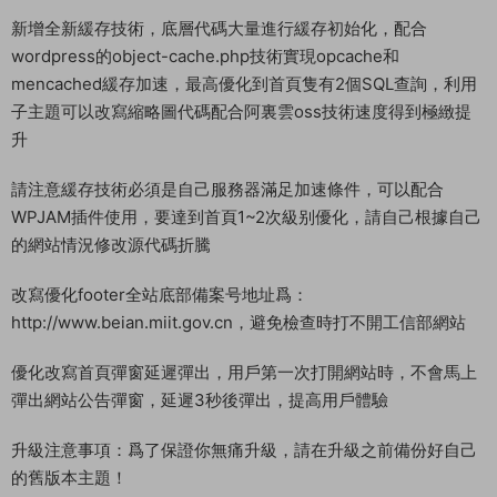
新增全新緩存技術，底層代碼大量進行緩存初始化，配合
wordpress的object-cache.php技術實現opcache和
mencached緩存加速，最高優化到首頁隻有2個SQL查詢，利用
子主題可以改寫縮略圖代碼配合阿裏雲oss技術速度得到極緻提
升
請注意緩存技術必須是自己服務器滿足加速條件，可以配合
WPJAM插件使用，要達到首頁1~2次級别優化，請自己根據自己
的網站情況修改源代碼折騰
改寫優化footer全站底部備案号地址爲：
http://www.beian.miit.gov.cn，避免檢查時打不開工信部網站
優化改寫首頁彈窗延遲彈出，用戶第一次打開網站時，不會馬上
彈出網站公告彈窗，延遲3秒後彈出，提高用戶體驗
升級注意事項：爲了保證你無痛升級，請在升級之前備份好自己
的舊版本主題！