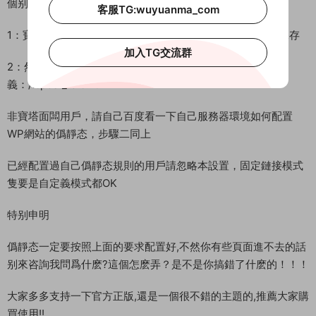
個别頁面會出現404錯誤
客服TG:wuyuanma_com
1：寶塔面闆請在網站管理–設置–僞靜态–選擇wordpress–保存
加入TG交流群
2：然後到WP後台設置–固定鏈接–固定連接模式推薦爲自定
義：/%post_id%.html
非寶塔面闆用戶，請自己百度看一下自己服務器環境如何配置
WP網站的僞靜态，步驟二同上
已經配置過自己僞靜态規則的用戶請忽略本設置，固定鏈接模式
隻要是自定義模式都OK
特别申明
僞靜态一定要按照上面的要求配置好,不然你有些頁面進不去的話
别來咨詢我問爲什麽?這個怎麽弄？是不是你搞錯了什麽的！！！
大家多多支持一下官方正版,還是一個很不錯的主題的,推薦大家購
買使用!!