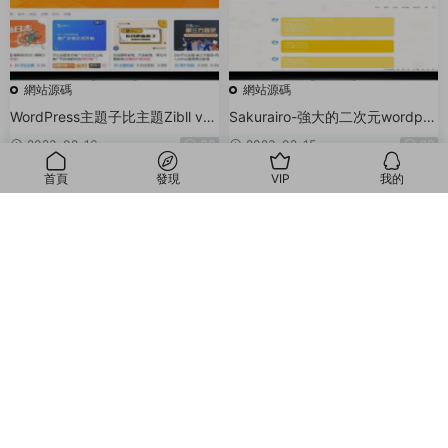
網站源碼
網站源碼
WordPress主題子比主題Zibll v6.
Sakurairo-強大的二次元wordpre
9.2 免受權版
ss主題
2023-02-16
30
2023-02-15
20
首頁
發現
VIP
我的
我的
網站源碼
網站源碼
OneNice簡潔大方且開源免費的W
WordPress主題仿蝦米音樂模闆
ordPress主題
2023-02-15
10
2022-10-31
30