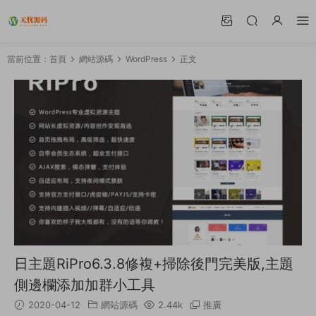
當前位置：
首頁
網站源碼
WordPress
正文
日主題RiPro6.3.8修複+掃除後門完美版,主題
側邊欄添加加群小工具
2020-04-12
網站源碼
2.44k
推廣