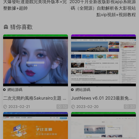
大爆發旺達遊戲完美境外版本+完
2020千月全新改版影視app系統源
整數據+超帥
碼（全開源）自動解析各大影視站
點vip視頻+視頻教程
猜你喜歡
網站源碼
網站源碼
二次元簡約風格Sakurairo主題 W
JustNews v6.01 2023最新免受
ordPress主題模闆
權可用版
2023-02-21
10
2023-02-20
30