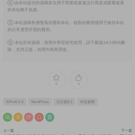
④ 由本站提供的源碼拿去用于商業或者違法行爲造成嚴重後果
的本站概不負責。
⑤ 本站源碼售價隻爲你贊助本站，收取的費用僅用于維持本站
的日常運營所需的費用。
⑥ 本站所有源碼，僅用作學習研究使用，請下載後24小時内删
除，支持正版，勿用作商業用途。
0
0
RiPro6.3.8
WordPress
日主題6.3
科技新聞
上一篇
下一篇