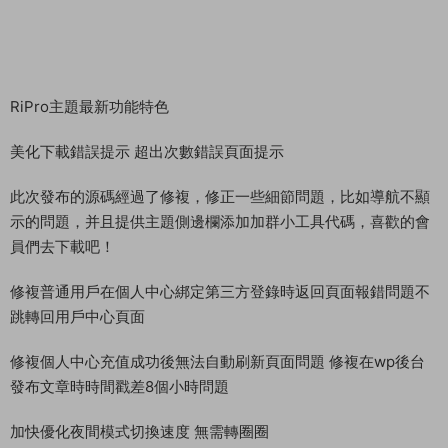
RiPro主題最新功能特色
美化下載錯誤提示 超出次數錯誤頁面提示
此次發布的源碼經過了修複，修正一些細節問題，比如導航不顯
示的問題，并且提供主題側邊欄添加加群小工具代碼，喜歡的會
員們去下載吧！
修複普通用戶在個人中心綁定第三方登錄時返回頁面報錯問題不
跳轉回用戶中心頁面
修複個人中心充值成功後無法自動刷新頁面問題 修複在wp後台
發布文章時時間戳差8個小時問題
加快優化夜間模式切換速度 無需轉圈圈