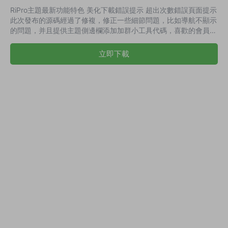
RiPro主題最新功能特色 美化下載錯誤提示 超出次數錯誤頁面提示
此次發布的源碼經過了修複，修正一些細節問題，比如導航不顯示
的問題，并且提供主題側邊欄添加加群小工具代碼，喜歡的會員們
去下載吧！ 修複普通用戶在個人中心綁定第三方登錄時返回頁面
報錯問題不跳轉回用戶中心頁面 修複個人中心充值成功後無法自
立即下載
動刷新頁面問題 修複在wp後台發布文章時時間戳差8個小時問題
加快優化夜間模式切換速度 無需轉圈圈 修複文章列表模式下，标
題超過三行時出現溢出問題，自适應手機端 新增微信公衆号登錄-
主題設置-登錄注冊...