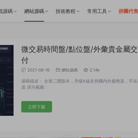
戲源碼
網站源碼
技術教程
常用工具
拼團代
微交易時間盤/點位盤/外彙貴金屬交
付
2021-08-16
網站源碼
2.14k
源碼描述： 全新二開版本，升級K線支持國内外服務器，不在
道 演示截圖：
立即下載