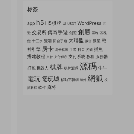
标簽
h5
H5棋牌
WordPress
app
UI
五
USDT
創勝
傳奇手遊
交易所
創遊
遊
區塊
區塊
大聯盟
戰
雙端
微星
鏈
十三水
回合手遊
微信
房卡
神引擎
捕魚
手遊
抖音
房卡棋牌
挖礦
搭建教程
支付系統
服務器
教程
支付
支付程序
源碼
棋牌
牛牛
打包
機器人
棋牌源碼
網狐
電玩
電玩城
移動互聯網
組件
視
麻将
軟件
頻教程