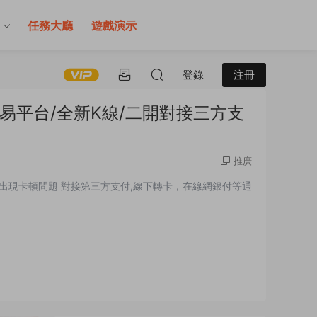
售
任務大廳
遊戲演示
登錄
注冊
易平台/全新K線/二開對接三方支
推廣
出現卡頓問題 對接第三方支付,線下轉卡，在線網銀付等通