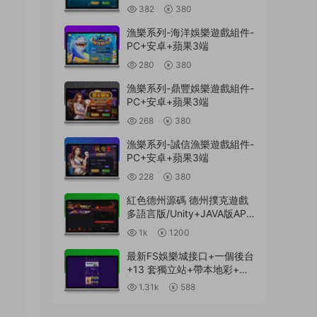
382
380
漁樂系列-海洋娛樂遊戲組件-
PC+安卓+蘋果3端
280
380
漁樂系列-鼎豐娛樂遊戲組件-
PC+安卓+蘋果3端
268
380
漁樂系列-誠信漁樂遊戲組件-
PC+安卓+蘋果3端
228
380
紅色德州源碼 德州撲克遊戲
多語言版/Unity+JAVA版APP
雙端源碼/中英繁三語言+帶
1k
1200
控+帶彩池持倉/完美運行
最新FS娛樂城接口+一個後台
+13 套獨立站+帶本地彩+一
鍵搭建腳本
1.31k
588