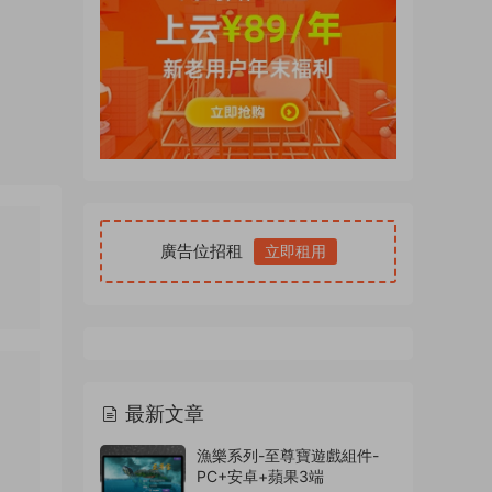
廣告位招租
立即租用
最新文章
漁樂系列-至尊寶遊戲組件-
PC+安卓+蘋果3端