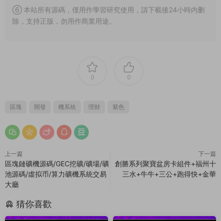
⑥ 本站所有源碼，僅用作學習研究使用，請下載後24小時内删
除，支持正版，勿用作商業用途。
0
0
區塊
開發
機系統
理财
紫色
上一篇
下一篇
區塊鏈礦機源碼/GEC挖礦/礦場/礦
創勝系列聚寶盆房卡組件+福州十
池源碼/虛拟币/算力礦機系統交易
三水+牛牛+三公+跑得快+金華
大廳
猜你喜歡