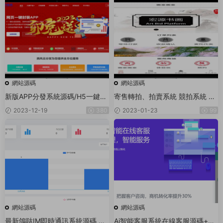
網站源碼
網站源碼
新版APP分發系統源碼/H5一鍵封
寄售轉拍、拍賣系統 競拍系統 字
裝/ios免簽封裝/企業簽名/超級簽/
畫拍賣轉拍 多畫室溢價版本
2023-12-19
380
2023-01-23
99
帶文字安裝說明
網站源碼
網站源碼
最新鴿哒IM即時通訊系統源碼 帶
Ai智能客服系統在線客服源碼+多