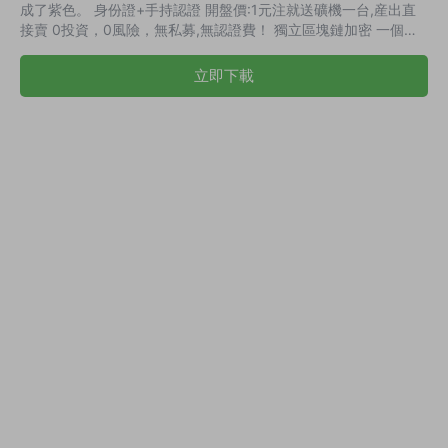
成了紫色。 身份證+手持認證 開盤價:1元注就送礦機一台,産出直
接賣 0投資，0風險，無私募,無認證費！ 獨立區塊鏈加密 一個币
起賣，注冊實名認證通過【送體驗礦機一台周期30天産12币】贈
送礦機沒有算力。 工會加全球分紅獎 一級礦商：直接推薦5人，
立即下載
三級以内團隊30人，三級以内要有15人買礦機，工會算力達到
100G，送小型雲礦機1台，享受交易傭金30%的全球分紅 分享獎
直推10人要有5人購買礦機，算力達到5贈送微型礦機1台 直推20
人...