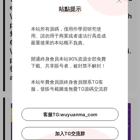
er.php
站點提示
\application\index\controller\Login.ph
p
本站所有源碼，僅用作學習研究使
短信寶申請地址：smsbao.com
用、請勿用于商業或者違法行爲造成
6.Paysapi支付配置文件：
嚴重後果的本站概不負責。
\application\index\controller\Paysapi.
開通終身會員本站90%資源全部免費
php 申請地址：Paysapi.com
下載、共享賬号者，被封禁不解封！
後台地址：域名/admin.php 賬戶：
admin 密碼：123456
本站年費會員跟終身會員聯系TG客
服，發賬号截圖進無憂TG源碼交流群
客服TG:wuyuanma_com
加入TG交流群