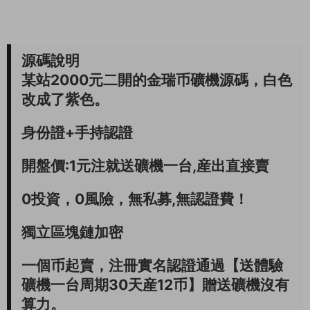
源碼說明
某站2000元二開的金瑞币礦機源碼，白色
改成了紫色。
身份證+手持認證
開盤價:1元注就送礦機一台,産出直接賣
0投資，0風險，無私募,無認證費！
獨立區塊鏈加密
一個币起賣，注冊實名認證通過【送體驗
礦機一台周期30天産12币】贈送礦機沒有
算力。