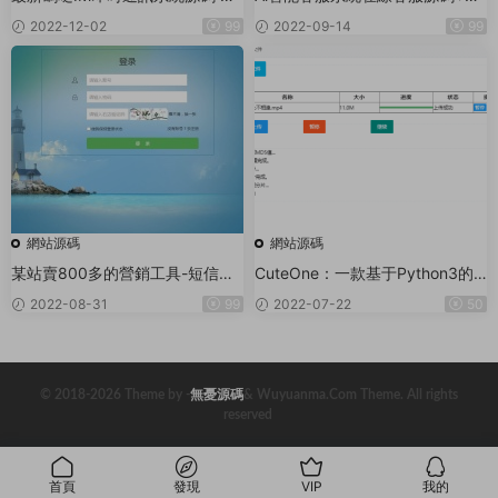
安卓、蘋果、PC端（全開源）
語言+桌面推送
2022-12-02
99
2022-09-14
99
+部署教程
網站源碼
網站源碼
某站賣800多的營銷工具-短信營
CuteOne：一款基于Python3的O
銷群發系統源碼-短信群發(盈利旗
neDrive多網盤挂載程序，帶會員
2022-08-31
99
2022-07-22
50
艦版)
同步等功能
© 2018-2026 Theme by -
無憂源碼
& Wuyuanma.Com Theme. All rights
reserved
首頁
發現
VIP
我的