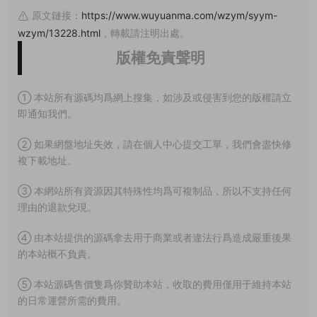
原文鏈接：
https://www.wuyuanma.com/wzym/syym-
wzym/13228.html
，轉載請注明出處。
版權免責聲明
① 本站所有源碼均爲網上搜集，如涉及或侵害到您的版權請立
即通知我們。
② 如果網盤地址失效，請在個人中心提交工單，我們會盡快修
複下載地址。
③ 本網站所有資源因其特殊性均爲可複制品，所以不支持任何
理由的退款兌現。
④ 由本站提供的源碼拿去用于商業或者違法行爲造成嚴重後果
的本站概不負責。
⑤ 本站源碼售價隻爲你贊助本站，收取的費用僅用于維持本站
的日常運營所需的費用。