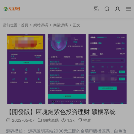
當前位置：
首頁
網站源碼
商業源碼
正文
【開發版】區塊鏈紫色投資理财 礦機系統
2022-05-07
網站源碼
1.3k
推廣
源碼描述： 源碼說明某站2000元二開的金瑞币礦機源碼，白色改