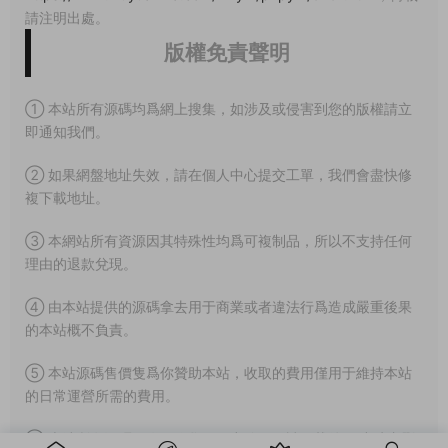
請注明出處。
版權免責聲明
① 本站所有源碼均爲網上搜集，如涉及或侵害到您的版權請立
即通知我們。
② 如果網盤地址失效，請在個人中心提交工單，我們會盡快修
複下載地址。
③ 本網站所有資源因其特殊性均爲可複制品，所以不支持任何
理由的退款兌現。
④ 由本站提供的源碼拿去用于商業或者違法行爲造成嚴重後果
的本站概不負責。
⑤ 本站源碼售價隻爲你贊助本站，收取的費用僅用于維持本站
的日常運營所需的費用。
⑥ 本站所有源碼，僅用作學習研究使用，請下載後24小時内删