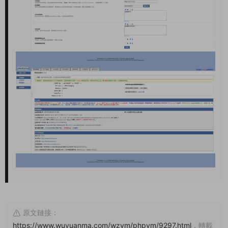
原文鏈接：
https://www.wuyuanma.com/wzym/phpym/9297.html
，轉載