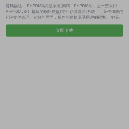
源碼描述： PHPDISK網盤系統[簡稱：PHPDISK]，是一套采用
PHP和MySQL構建的網絡硬盤(文件存儲管理)系統，可替代傳統的
FTP文件管理。友好的界面，操作的便捷深受用戶的歡迎。 她是一
套可用于網絡上文件辦公、共享、傳遞、查看的多用戶文件存儲系
統。廣泛應用于互聯網、公司、網吧、學校等地管理及使用文件，
立即下載
多方式的共享權限，全方位的後台管理，滿足從個人到企業各方面
應用的需求。 » 爲什麽選擇PHPDisk： ·容易安裝。集成安裝界
面，用戶隻要簡單的幾個步驟，即可安裝完整個系統。 ·系統跨
平...