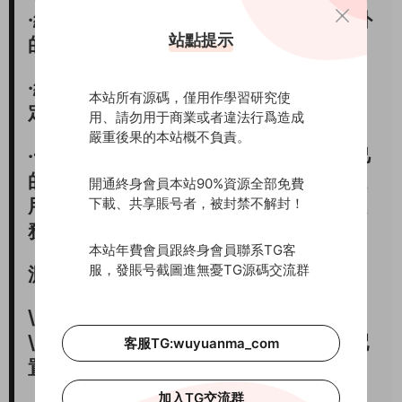
·經常異地辦公、經常出差或想要公司以外
站點提示
的地方處理文件的人。
·經常存放資料到U盤。但是U盤卻是不穩
本站所有源碼，僅用作學習研究使
定，經常有病毒等。
用、請勿用于商業或者違法行爲造成
嚴重後果的本站概不負責。
·一些私密的文件。隻想要自己看到或自己
的幾個好友能看到得到，可以有網絡上租
開通終身會員本站90%資源全部免費
下載、共享賬号者，被封禁不解封！
用一個空間，讓自己的文件放到空間的服
務器上。
本站年費會員跟終身會員聯系TG客
服，發賬号截圖進無憂TG源碼交流群
測試環境 php5.4+mysql5.6
\PHPDisk Z-Core 6.8源碼
\system\configs.inc.php 修改數據庫配
客服TG:wuyuanma_com
置
加入TG交流群