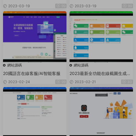
可二開法币交易_币币交易_合約交
碼 小說站群源碼海量關鍵詞霸屏
2023-03-19
99
2023-03-19
99
易_期權交易+流動性挖礦UP理财
LEO認購運營
網站源碼
網站源碼
20國語言在線客服/AI智能客服
2023最新全功能在線截圖生成器
工具網頁版網站源碼+視頻教程
2023-02-24
99
2023-02-21
30