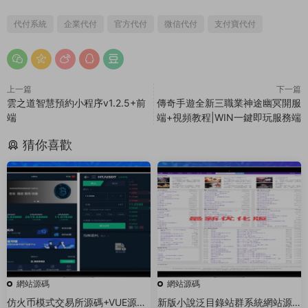
代付系統
企業代付
官方代付
微信代付
支付寶代付
上一篇
下一篇
雲之道智慧預約小程序v1.2.5+前
傳奇手遊全新三職業神途幽冥開服
端
端+視頻教程|WIN一鍵即玩服務端
猜你喜歡
網站源碼
網站源碼
仿火币模式交易所源碼+VUE源碼
新版小說泛目錄站群系統網站源