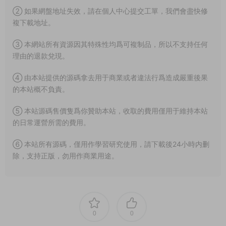
② 如果網盤地址失效，請在個人中心提交工單，我們會盡快修
複下載地址。
③ 本網站所有資源因其特殊性均爲可複制品，所以不支持任何
理由的退款兌現。
④ 由本站提供的源碼拿去用于商業或者違法行爲造成嚴重後果
的本站概不負責。
⑤ 本站源碼售價隻爲你贊助本站，收取的費用僅用于維持本站
的日常運營所需的費用。
⑥ 本站所有源碼，僅用作學習研究使用，請下載後24小時内删
除，支持正版，勿用作商業用途。
0
0