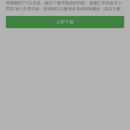
模塊閹割了QQ充值，解決了概率報錯的問題，創建訂單失敗等小
問題 核心自帶功能：密碼錯誤次數過多系統限制彙款（錯誤次數
達到5次限制一小時），同賬戶彙款頻繁（5次）限制3小時 0S秒
下發，支持支付寶、微信通道打款，除後顧之憂，支持大批量的企
立即下載
業和個人賬戶的付款，能大大節省企業的财務成本，提高業務處理
效率。爲企業提供安全、快捷而又可靠的付款體驗。 平台優勢 代
付成功率高達99%超大限額出款、降低資金劃拔成本。 快捷接入
平台提供簡單的API對...