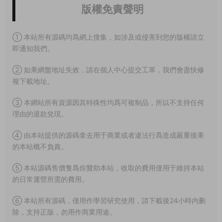
版權免責聲明
① 本站所有源碼均爲網上搜集，如涉及或侵害到您的版權請立
即通知我們。
② 如果網盤地址失效，請在個人中心提交工單，我們會盡快修
複下載地址。
③ 本網站所有資源因其特殊性均爲可複制品，所以不支持任何
理由的退款兌現。
④ 由本站提供的源碼拿去用于商業或者違法行爲造成嚴重後果
的本站概不負責。
⑤ 本站源碼售價隻爲你贊助本站，收取的費用僅用于維持本站
的日常運營所需的費用。
⑥ 本站所有源碼，僅用作學習研究使用，請下載後24小時内删
除，支持正版，勿用作商業用途。