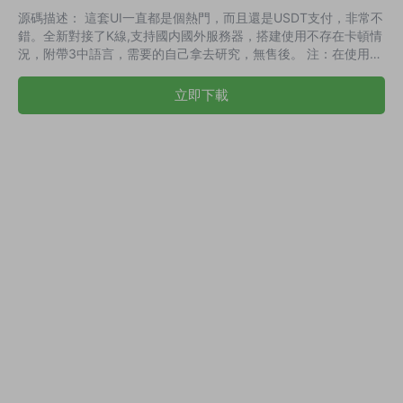
源碼描述： 這套UI一直都是個熱門，而且還是USDT支付，非常不
錯。全新對接了K線,支持國内國外服務器，搭建使用不存在卡頓情
況，附帶3中語言，需要的自己拿去研究，無售後。 注：在使用本
系統時，使用方必須在國家相關法律法規範圍内并經過國家相關部
門的授權許可，禁止用于一切非法行爲。使用用途僅限于測試、實
立即下載
驗、研究爲目的，禁止用于一切商業運營，本站不承擔使用者在使
用過程中的任何違法行爲負責。 演示截圖：