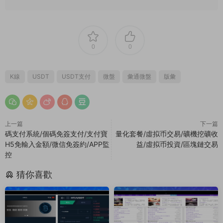
0
0
K線
USDT
USDT支付
微盤
彙通微盤
版彙
上一篇
下一篇
碼支付系統/個碼免簽支付/支付寶
量化套餐/虛拟币交易/礦機挖礦收
H5免輸入金額/微信免簽約/APP監
益/虛拟币投資/區塊鏈交易
控
猜你喜歡