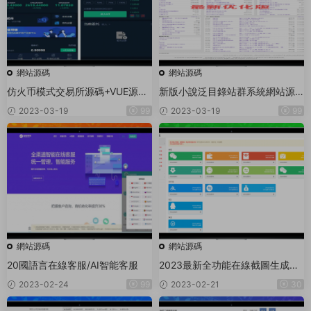
網站源碼
網站源碼
仿火币模式交易所源碼+VUE源碼
新版小說泛目錄站群系統網站源
可二開法币交易_币币交易_合約交
碼 小說站群源碼海量關鍵詞霸屏
2023-03-19
99
2023-03-19
99
易_期權交易+流動性挖礦UP理财
LEO認購運營
網站源碼
網站源碼
20國語言在線客服/AI智能客服
2023最新全功能在線截圖生成器
工具網頁版網站源碼+視頻教程
2023-02-24
99
2023-02-21
30