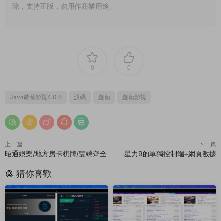
除，支持正版，勿用作商業用途。
0
0
Java蘿蔔影視4.0.5
源碼
蘿蔔
蘿蔔影視
上一篇
下一篇
昭通娛樂/地方房卡棋牌/雙端齊全
星力9的單獨控制端+網頁數據
猜你喜歡