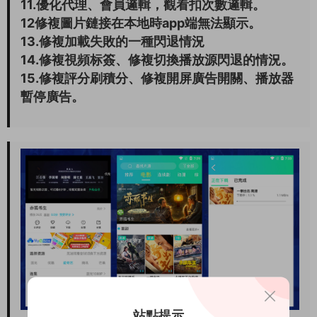
11.優化代理、會員邏輯，觀看扣次數邏輯。
12修複圖片鏈接在本地時app端無法顯示。
13.修複加載失敗的一種閃退情況
14.修複視頻标簽、修複切換播放源閃退的情況。
15.修複評分刷積分、修複開屏廣告開關、播放器
暫停廣告。
站點提示